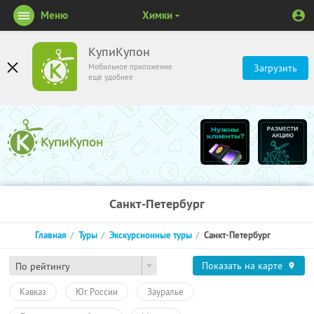
Меню
Химки
КупиКупон
Мобильное приложение
Загрузить
ещё удобнее
Санкт-Петербург
Главная
Туры
Экскурсионные туры
Санкт-Петербург
Показать на карте
По рейтингу
Кавказ
Юг России
Зауралье