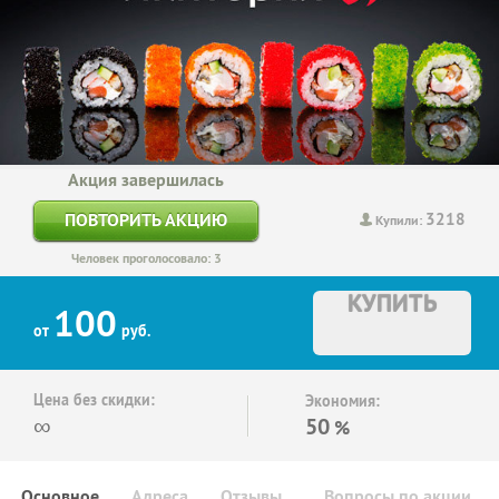
Акция завершилась
3218
ПОВТОРИТЬ АКЦИЮ
Купили:
Человек проголосовало: 3
КУПИТЬ
100
от
руб.
Цена без скидки:
Экономия:
∞
50
%
Основное
Адреса
Отзывы
Вопросы по акции