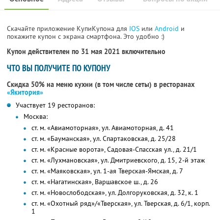
Скачайте приложение КупиКупона для
IOS
или
Android
и
покажите купон с экрана смартфона. Это удобно :)
Купон действителен по 31 мая 2021 включительно
ЧТО ВЫ ПОЛУЧИТЕ ПО КУПОНУ
Скидка 50% на меню кухни (в том числе сеты) в ресторанах
«Якитория»
Участвует 19 ресторанов:
Москва:
ст. м. «Авиамоторная», ул. Авиамоторная, д. 41
ст. м. «Бауманская», ул. Спартаковская, д. 25/28
ст. м. «Красные ворота», Садовая-Спасская ул., д. 21/1
ст. м. «Лухмановская», ул. Дмитриевского, д. 15, 2-й этаж
ст. м. «Маяковская», ул. 1-ая Тверская-Ямская, д. 7
ст. м. «Нагатинская», Варшавское ш., д. 26
ст. м. «Новослободская», ул. Долгоруковская, д. 32, к. 1
ст. м. «Охотный ряд»/«Тверская», ул. Тверская, д. 6/1, корп.
1