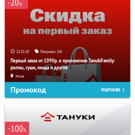
-20
%
21:15:19
Получили:
256
Первый заказ от 1090р. в приложении TanukiFamily:
роллы, суши, пицца и другое
Россия
Промокод
ПОДРОБНЕЕ
-100
%