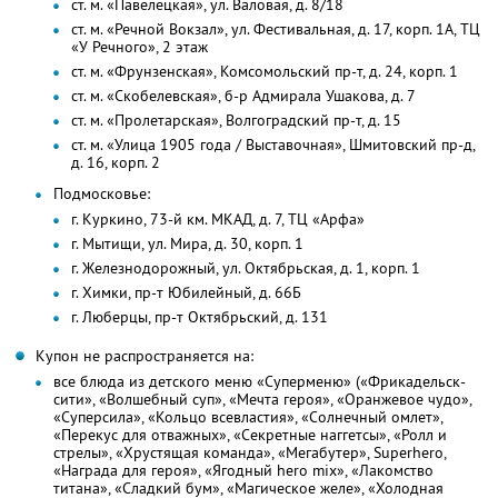
ст. м. «Павелецкая», ул. Валовая, д. 8/18
ст. м. «Речной Вокзал», ул. Фестивальная, д. 17, корп. 1А, ТЦ
«У Речного», 2 этаж
ст. м. «Фрунзенская», Комсомольский пр-т, д. 24, корп. 1
ст. м. «Скобелевская», б-р Адмирала Ушакова, д. 7
ст. м. «Пролетарская», Волгоградский пр-т, д. 15
ст. м. «Улица 1905 года / Выставочная», Шмитовский пр-д,
д. 16, корп. 2
Подмосковье:
г. Куркино, 73-й км. МКАД, д. 7, ТЦ «Арфа»
г. Мытищи, ул. Мира, д. 30, корп. 1
г. Железнодорожный, ул. Октябрьская, д. 1, корп. 1
г. Химки, пр-т Юбилейный, д. 66Б
г. Люберцы, пр-т Октябрьский, д. 131
Купон не распространяется на:
все блюда из детского меню «Суперменю» («Фрикадельск-
сити», «Волшебный суп», «Мечта героя», «Оранжевое чудо»,
«Суперсила», «Кольцо всевластия», «Солнечный омлет»,
«Перекус для отважных», «Секретные наггетсы», «Ролл и
стрелы», «Хрустящая команда», «Мегабутер», Superhero,
«Награда для героя», «Ягодный hero mix», «Лакомство
титана», «Сладкий бум», «Магическое желе», «Холодная