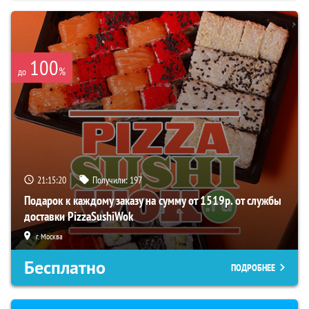
100
%
до
21:15:19
Получили:
197
Подарок к каждому заказу на сумму от 1519р. от службы
доставки PizzaSushiWok
г. Москва
Бесплатно
ПОДРОБНЕЕ