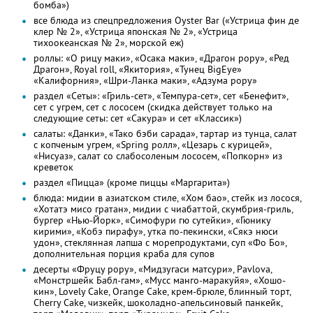
бомба»)
все блюда из спецпредложения Oyster Bar («Устрица фин де
клер № 2», «Устрица японская № 2», «Устрица
тихоокеанская № 2», морской еж)
роллы: «О рицу маки», «Осака маки», «Драгон рору», «Ред
Драгон», Royal roll, «Якитория», «Тунец BigEye»
«Калифорния», «Шри-Ланка маки», «Адзума рору»
раздел «Сеты»: «Гриль-сет», «Темпура-сет», сет «Бенефит»,
сет с угрем, сет с лососем (скидка действует только на
следующие сеты: сет «Сакура» и сет «Классик»)
салаты: «Данки», «Тако бэби сарада», тартар из тунца, салат
с копченым угрем, «Spring ролл», «Цезарь с курицей»,
«Нисуаз», салат со слабосоленым лососем, «Попкорн» из
креветок
раздел «Пицца» (кроме пиццы «Маргарита»)
блюда: мидии в азиатском стиле, «Хом бао», стейк из лосося,
«Хотатэ мисо гратан», мидии с чиабаттой, скумбрия-гриль,
бургер «Нью-Йорк», «Симофури гю сутейки», «Гюнику
кирими», «Кобэ пирафу», утка по-пекински, «Сякэ нюси
удон», стеклянная лапша с морепродуктами, суп «Фо Бо»,
дополнительная порция краба для супов
десерты «Фруцу рору», «Мидзугаси матсури», Pavlova,
«Монстршейк Бабл-гам», «Мусс манго-маракуйя», «Хошо-
кин», Lovely Cake, Orange Cake, крем-брюле, блинный торт,
Cherry Cake, чизкейк, шоколадно-апельсиновый панкейк,