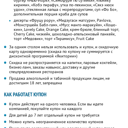
бургер «Нью-Йорк», «Симофури гю сутейки», «Гюнику
кирими», «Кобэ пирафу», утка по-пекински, «Сякэ нюси
удон», стеклянная лапша с морепродуктами, суп «Фо Бо»,
дополнительная порция краба для супов
десерты «Фруцу рору», «Мидзугаси матсури», Pavlova,
«Монстршейк Бабл-гам», «Мусс манго-маракуйя», «Хошо-
кин», Lovely Cake, Orange Cake, крем-брюле, блинный торт,
Cherry Cake, чизкейк, шоколадно-апельсиновый панкейк,
торт «Медовик», торт «Тирамису», Fruit Cake
За одним столом нельзя использовать и купон, и скидочную
карту одновременно (скидка по купону не суммируется с
дисконтной программой «Якитории»)
Скидка не распространяется на напитки, паровые коктейли,
бизнес-ланч, заказы навынос, доставку и другие
спецпредложения ресторанов
Продажа алкогольной и табачной продукции лицам, не
достигшим 18 лет, запрещена
КАК РАБОТАЕТ КУПОН
Купон действует на одного человека. Если вы идете
компанией, покупайте купон на каждого
Для детей до 7 лет отдельный купон не требуется
Можно купить неограниченное количество купонов