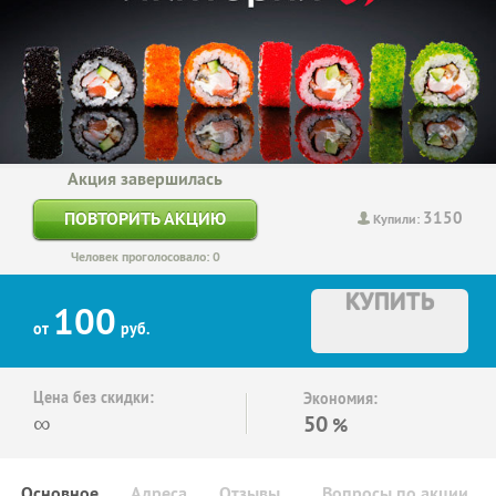
Акция завершилась
3150
ПОВТОРИТЬ АКЦИЮ
Купили:
Человек проголосовало: 0
КУПИТЬ
100
от
руб.
Цена без скидки:
Экономия:
∞
50
%
Основное
Адреса
Отзывы
Вопросы по акции