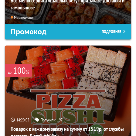
Все меню сервиса «Шашлык везу» при заказе доставки и
самовывозе
Медведково
Промокод
ПОДРОБНЕЕ
100
%
до
14:20:02
Получили:
197
Подарок к каждому заказу на сумму от 1519р. от службы
доставки PizzaSushiWok