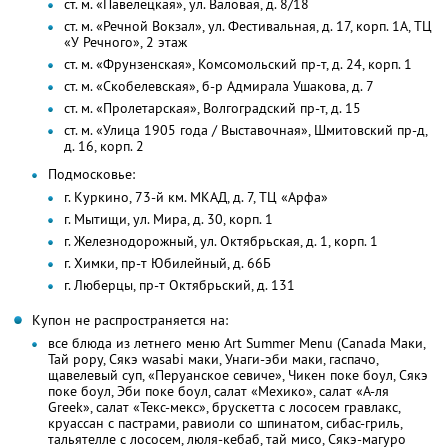
ст. м. «Павелецкая», ул. Валовая, д. 8/18
ст. м. «Речной Вокзал», ул. Фестивальная, д. 17, корп. 1А, ТЦ
«У Речного», 2 этаж
ст. м. «Фрунзенская», Комсомольский пр-т, д. 24, корп. 1
ст. м. «Скобелевская», б-р Адмирала Ушакова, д. 7
ст. м. «Пролетарская», Волгоградский пр-т, д. 15
ст. м. «Улица 1905 года / Выставочная», Шмитовский пр-д,
д. 16, корп. 2
Подмосковье:
г. Куркино, 73-й км. МКАД, д. 7, ТЦ «Арфа»
г. Мытищи, ул. Мира, д. 30, корп. 1
г. Железнодорожный, ул. Октябрьская, д. 1, корп. 1
г. Химки, пр-т Юбилейный, д. 66Б
г. Люберцы, пр-т Октябрьский, д. 131
Купон не распространяется на:
все блюда из летнего меню Art Summer Menu (Canada Маки,
Тай рору, Сякэ wasabi маки, Унаги-эби маки, гаспачо,
щавелевый суп, «Перуанское севиче», Чикен поке боул, Сякэ
поке боул, Эби поке боул, салат «Мехико», салат «А-ля
Greek», салат «Текс-мекс», брускетта с лососем гравлакс,
круассан с пастрами, равиоли со шпинатом, сибас-гриль,
тальятелле с лососем, люля-кебаб, тай мисо, Сякэ-магуро