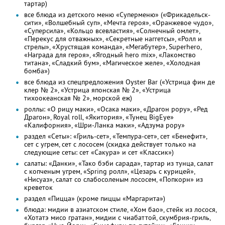
тартар)
все блюда из детского меню «Суперменю» («Фрикадельск-
сити», «Волшебный суп», «Мечта героя», «Оранжевое чудо»,
«Суперсила», «Кольцо всевластия», «Солнечный омлет»,
«Перекус для отважных», «Секретные наггетсы», «Ролл и
стрелы», «Хрустящая команда», «Мегабутер», Superhero,
«Награда для героя», «Ягодный hero mix», «Лакомство
титана», «Сладкий бум», «Магическое желе», «Холодная
бомба»)
все блюда из спецпредложения Oyster Bar («Устрица фин де
клер № 2», «Устрица японская № 2», «Устрица
тихоокеанская № 2», морской еж)
роллы: «О рицу маки», «Осака маки», «Драгон рору», «Ред
Драгон», Royal roll, «Якитория», «Тунец BigEye»
«Калифорния», «Шри-Ланка маки», «Адзума рору»
раздел «Сеты»: «Гриль-сет», «Темпура-сет», сет «Бенефит»,
сет с угрем, сет с лососем (скидка действует только на
следующие сеты: сет «Сакура» и сет «Классик»)
салаты: «Данки», «Тако бэби сарада», тартар из тунца, салат
с копченым угрем, «Spring ролл», «Цезарь с курицей»,
«Нисуаз», салат со слабосоленым лососем, «Попкорн» из
креветок
раздел «Пицца» (кроме пиццы «Маргарита»)
блюда: мидии в азиатском стиле, «Хом бао», стейк из лосося,
«Хотатэ мисо гратан», мидии с чиабаттой, скумбрия-гриль,