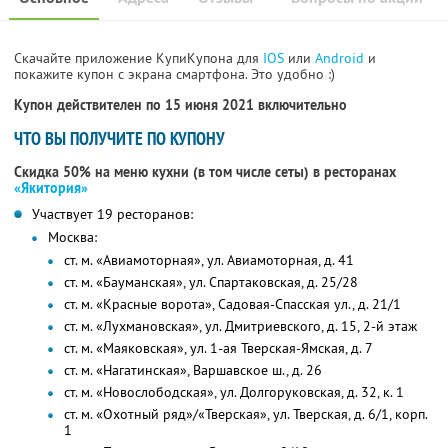
Скачайте приложение КупиКупона для
IOS
или
Android
и
покажите купон с экрана смартфона. Это удобно :)
Купон действителен по 15 июня 2021 включительно
ЧТО ВЫ ПОЛУЧИТЕ ПО КУПОНУ
Скидка 50% на меню кухни (в том числе сеты) в ресторанах
«Якитория»
Участвует 19 ресторанов:
Москва:
ст. м. «Авиамоторная», ул. Авиамоторная, д. 41
ст. м. «Бауманская», ул. Спартаковская, д. 25/28
ст. м. «Красные ворота», Садовая-Спасская ул., д. 21/1
ст. м. «Лухмановская», ул. Дмитриевского, д. 15, 2-й этаж
ст. м. «Маяковская», ул. 1-ая Тверская-Ямская, д. 7
ст. м. «Нагатинская», Варшавское ш., д. 26
ст. м. «Новослободская», ул. Долгоруковская, д. 32, к. 1
ст. м. «Охотный ряд»/«Тверская», ул. Тверская, д. 6/1, корп.
1