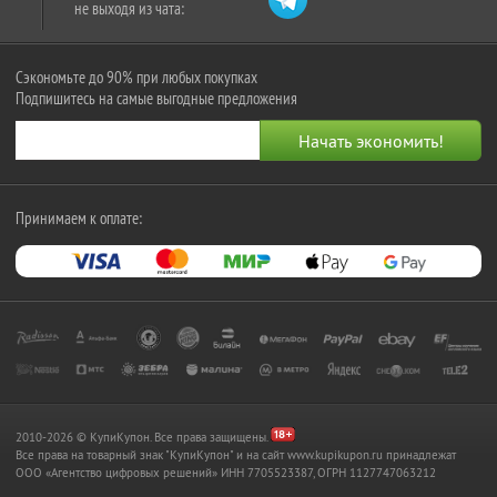
не выходя из чата:
Сэкономьте до 90% при любых покупках
Подпишитесь на самые выгодные предложения
Принимаем к оплате:
2010-2026 © КупиКупон. Все права защищены.
Все права на товарный знак "КупиКупон" и на сайт www.kupikupon.ru принадлежат
OOO «Агентство цифровых решений» ИНН 7705523387, ОГРН 1127747063212