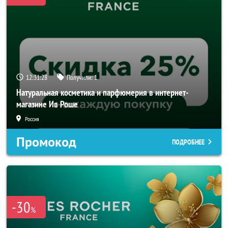
12:31:26
Получили:
1
Натуральная косметика и парфюмерия в интернет-
магазине Ив Роше
Россия
Промокод
ПОДРОБНЕЕ
-30
%