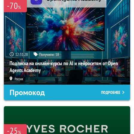
-70
%
12:31:26
Получили:
18
Подписка на онлайн-курсы по AI и нейросетям от Open
Agents Academy
Россия
Промокод
ПОДРОБНЕЕ
-25
%