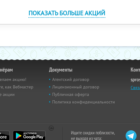
ПОКАЗАТЬ БОЛЬШЕ АКЦИЙ
тнёрам
Документы
Кон
елаем акцию!
Агентский договор
spro
е, как Вебмастер
Лицензионный договор
Связ
е акции
Публичная оферта
Политика конфиденциальности
Ищите скидки поблизости,
не выходя из чата: