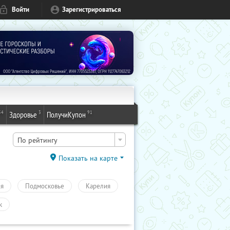
Войти
Зарегистрироваться
54
3
91
Здоровье
ПолучиКупон
По рейтингу
Показать на карте
ия
Подмосковье
Карелия
к