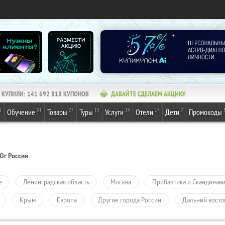
КУПИЛИ:
141 692 818
КУПОНОВ
ДАВАЙТЕ СДЕЛАЕМ АКЦИЮ!
1
31
27
13
14
17
7
Обучение
Товары
Туры
Услуги
Отели
Дети
Промокоды
Юг России
е
Ленинградская область
Москва
Прибалтика и Скандинав
Крым
Европа
Другие города России
Дальний восто