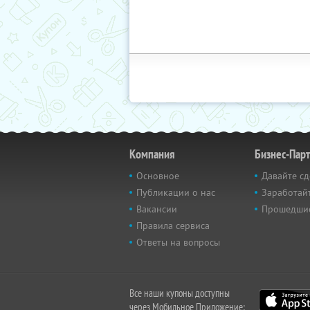
Компания
Бизнес-Пар
Основное
Давайте сд
Публикации о нас
Заработайт
Вакансии
Прошедши
Правила сервиса
Ответы на вопросы
Все наши купоны доступны
через Мобильное Приложение: