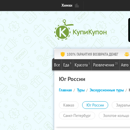
Химки
100% ГАРАНТИЯ ВОЗВРАТА ДЕНЕГ
9
1
25
Все
Еда
Красота
Развлечения
Авто
Юг России
Главная
Туры
Экскурсионные туры
Кавказ
Юг России
Заураль
Санкт-Петербург
Золотое кольцо