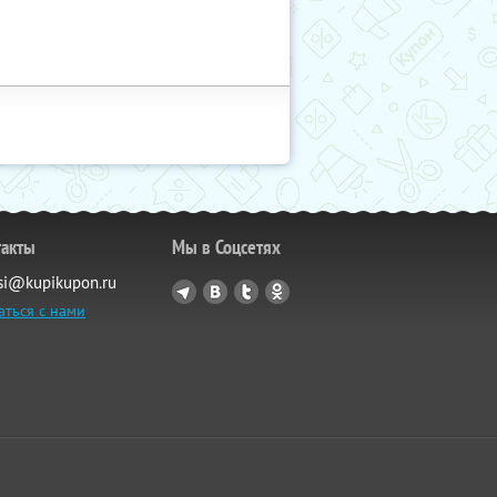
такты
Мы в Соцсетях
si@kupikupon.ru
аться с нами