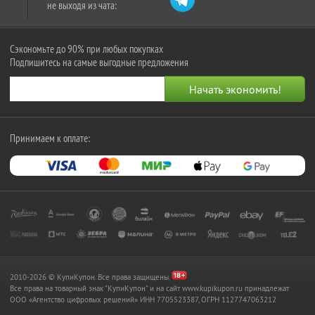
не выходя из чата:
Сэкономьте до 90% при любых покупках
Подпишитесь на самые выгодные предложения
Принимаем к оплате:
2010-2026 © КупиКупон. Все права защищены.
Все права на товарный знак "КупиКупон" и на сайт www.kupikupon.ru принадлежат
OOO «Агентство цифровых решений» ИНН 7705523387, ОГРН 1127747063212