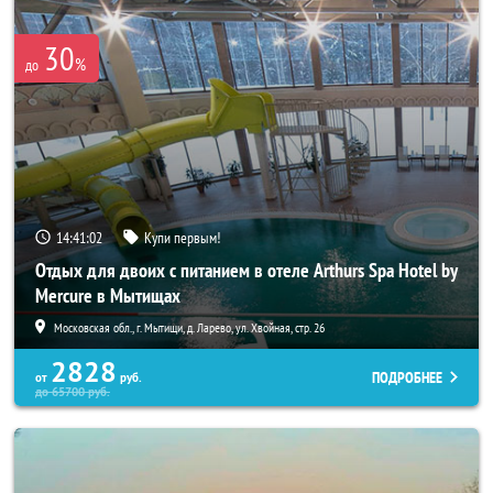
30
%
до
14:41:02
Купи первым!
Отдых для двоих с питанием в отеле Arthurs Spa Hotel by
Mercure в Мытищах
Московская обл., г. Мытищи, д. Ларево, ул. Хвойная, стр. 26
2828
ПОДРОБНЕЕ
от
руб.
до
65700
руб.