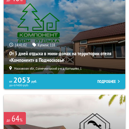
14:41:02
Купили:
118
От 3 дней отдыха в мини-домах на территории отеля
«Компонент» в Подмосковье
Московская обл., Солнечногорский р-н, д. Колтышево, 1
2053
ПОДРОБНЕЕ
от
руб.
до
67400
руб.
64
%
до