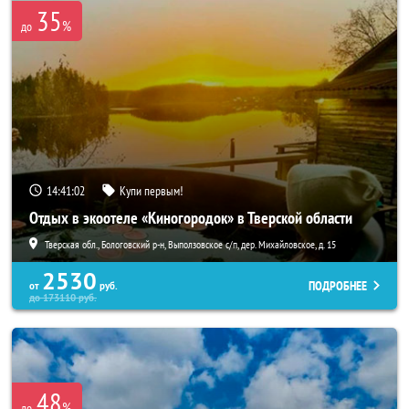
35
%
до
14:41:02
Купи первым!
Отдых в экоотеле «Киногородок» в Тверской области
Тверская обл., Бологовский р-н, Выползовское с/п, дер. Михайловское, д. 15
2530
ПОДРОБНЕЕ
от
руб.
до
173110
руб.
48
%
до