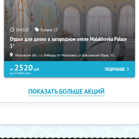
14:41:02
Купили:
13
Отдых для двоих в загородном отеле Malakhovka Palace
5*
Московская обл., г. о. Люберцы, пгт Малаховка, ул. Красковский Обрыв, 7к1
2520
ПОДРОБНЕЕ
от
руб.
до
57000
руб.
ПОКАЗАТЬ БОЛЬШЕ АКЦИЙ