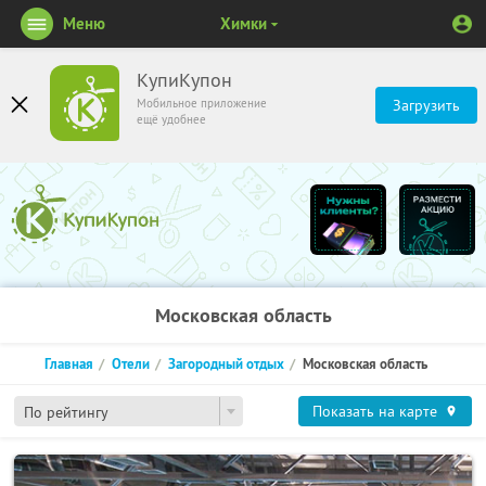
Меню
Химки
КупиКупон
Мобильное приложение
Загрузить
ещё удобнее
Московская область
Главная
Отели
Загородный отдых
Московская область
Показать на карте
По рейтингу