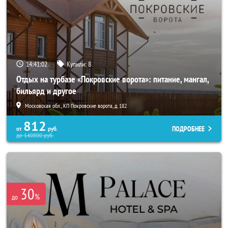
14:41:02
Купили:
8
Отдых на турбазе «Покровские ворота»: питание, мангал,
бильярд и другое
Московская обл., КП Покровские ворота, д. 182
812
ПОДРОБНЕЕ
от
руб.
до
140800
руб.
30
%
до