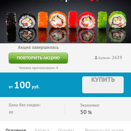
Акция завершилась
2639
ПОВТОРИТЬ АКЦИЮ
Купили:
Человек проголосовало: 8
КУПИТЬ
100
от
руб.
Цена без скидки:
Экономия:
∞
50
%
Основное
Адреса
Отзывы
Вопросы по акции