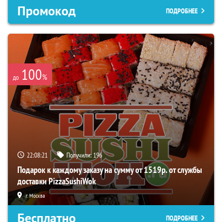
Промокод
ПОДРОБНЕЕ
100
%
до
22:08:20
Получили:
196
Подарок к каждому заказу на сумму от 1519р. от службы
доставки PizzaSushiWok
г. Москва
Бесплатно
ПОДРОБНЕЕ