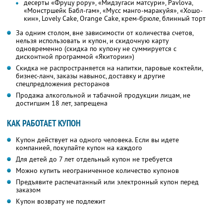
десерты «Фруцу рору», «Мидзугаси матсури», Pavlova,
«Монстршейк Бабл-гам», «Мусс манго-маракуйя», «Хошо-
кин», Lovely Cake, Orange Cake, крем-брюле, блинный торт
За одним столом, вне зависимости от количества счетов,
нельзя использовать и купон, и скидочную карту
одновременно (скидка по купону не суммируется с
дисконтной программой «Якитории»)
Скидка не распространяется на напитки, паровые коктейли,
бизнес-ланч, заказы навынос, доставку и другие
спецпредложения ресторанов
Продажа алкогольной и табачной продукции лицам, не
достигшим 18 лет, запрещена
КАК РАБОТАЕТ КУПОН
Купон действует на одного человека. Если вы идете
компанией, покупайте купон на каждого
Для детей до 7 лет отдельный купон не требуется
Можно купить неограниченное количество купонов
Предъявите распечатанный или электронный купон перед
заказом
Купон возврату не подлежит