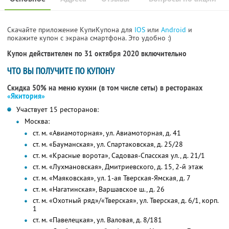
Скачайте приложение КупиКупона для
IOS
или
Android
и
покажите купон с экрана смартфона. Это удобно :)
Купон действителен по 31 октября 2020 включительно
ЧТО ВЫ ПОЛУЧИТЕ ПО КУПОНУ
Скидка 50% на меню кухни (в том числе сеты) в ресторанах
«Якитория»
Участвует 15 ресторанов:
Москва:
ст. м. «Авиамоторная», ул. Авиамоторная, д. 41
ст. м. «Бауманская», ул. Спартаковская, д. 25/28
ст. м. «Красные ворота», Садовая-Спасская ул., д. 21/1
ст. м. «Лухмановская», Дмитриевского, д. 15, 2-й этаж
ст. м. «Маяковская», ул. 1-ая Тверская-Ямская, д. 7
ст. м. «Нагатинская», Варшавское ш., д. 26
ст. м. «Охотный ряд»/«Тверская», ул. Тверская, д. 6/1, корп.
1
ст. м. «Павелецкая», ул. Валовая, д. 8/181