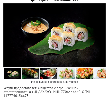
Меню кухни в ресторане «Якитория»
Услуги предоставляет: Общество с ограниченной
ответственностью «ИНДАХАУС»,
ИНН 7706446640
, ОГРН
1177746156675