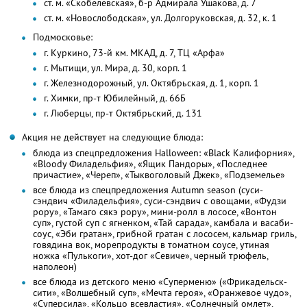
ст. м. «Скобелевская», б-р Адмирала Ушакова, д. 7
ст. м. «Новослободская», ул. Долгоруковская, д. 32, к. 1
Подмосковье:
г. Куркино, 73-й км. МКАД, д. 7, ТЦ «Арфа»
г. Мытищи, ул. Мира, д. 30, корп. 1
г. Железнодорожный, ул. Октябрьская, д. 1, корп. 1
г. Химки, пр-т Юбилейный, д. 66Б
г. Люберцы, пр-т Октябрьский, д. 131
Акция не действует на следующие блюда:
блюда из спецпредложения Halloween: «Black Калифорния»,
«Bloody Филадельфия», «Ящик Пандоры», «Последнее
причастие», «Череп», «Тыквоголовый Джек», «Подземелье»
все блюда из спецпредложения Autumn season (суси-
сэндвич «Филадельфия», суси-сэндвич с овощами, «Фудзи
рору», «Тамаго сякэ рору», мини-ролл в лососе, «Вонтон
суп», густой суп с ягненком, «Тай сарада», камбала и васаби-
соус, «Эби гратан», грибной гратан с лососем, кальмар гриль,
говядина вок, морепродукты в томатном соусе, утиная
ножка «Пулькоги», хот-дог «Севиче», черный трюфель,
наполеон)
все блюда из детского меню «Суперменю» («Фрикадельск-
сити», «Волшебный суп», «Мечта героя», «Оранжевое чудо»,
«Суперсила», «Кольцо всевластия», «Солнечный омлет»,