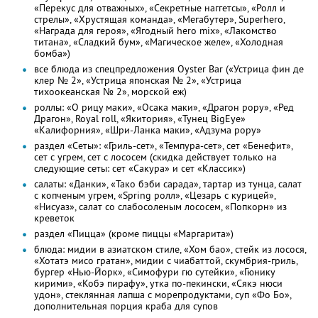
«Перекус для отважных», «Секретные наггетсы», «Ролл и
стрелы», «Хрустящая команда», «Мегабутер», Superhero,
«Награда для героя», «Ягодный hero mix», «Лакомство
титана», «Сладкий бум», «Магическое желе», «Холодная
бомба»)
все блюда из спецпредложения Oyster Bar («Устрица фин де
клер № 2», «Устрица японская № 2», «Устрица
тихоокеанская № 2», морской еж)
роллы: «О рицу маки», «Осака маки», «Драгон рору», «Ред
Драгон», Royal roll, «Якитория», «Тунец BigEye»
«Калифорния», «Шри-Ланка маки», «Адзума рору»
раздел «Сеты»: «Гриль-сет», «Темпура-сет», сет «Бенефит»,
сет с угрем, сет с лососем (скидка действует только на
следующие сеты: сет «Сакура» и сет «Классик»)
салаты: «Данки», «Тако бэби сарада», тартар из тунца, салат
с копченым угрем, «Spring ролл», «Цезарь с курицей»,
«Нисуаз», салат со слабосоленым лососем, «Попкорн» из
креветок
раздел «Пицца» (кроме пиццы «Маргарита»)
блюда: мидии в азиатском стиле, «Хом бао», стейк из лосося,
«Хотатэ мисо гратан», мидии с чиабаттой, скумбрия-гриль,
бургер «Нью-Йорк», «Симофури гю сутейки», «Гюнику
кирими», «Кобэ пирафу», утка по-пекински, «Сякэ нюси
удон», стеклянная лапша с морепродуктами, суп «Фо Бо»,
дополнительная порция краба для супов