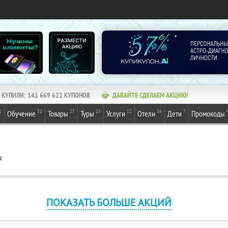
КУПИЛИ:
141 669 622
КУПОНОВ
ДАВАЙТЕ СДЕЛАЕМ АКЦИЮ!
1
31
27
13
12
16
7
Обучение
Товары
Туры
Услуги
Отели
Дети
Промокоды
с
ПОКАЗАТЬ БОЛЬШЕ АКЦИЙ