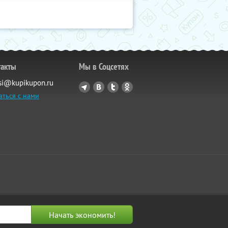
такты
Мы в Соцсетях
si@kupikupon.ru
аться с нами