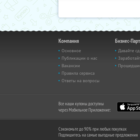
Компания
Бизнес-Пар
Основное
Давайте сд
Публикации о нас
Заработайт
Вакансии
Прошедши
Правила сервиса
Ответы на вопросы
Все наши купоны доступны
через Мобильное Приложение:
Сэкономьте до 90% при любых покупках
Подпишитесь на самые выгодные предложения