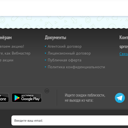
тнёрам
Документы
Кон
елаем акцию!
Агентский договор
spro
е, как Вебмастер
Лицензионный договор
Связ
е акции
Публичная оферта
Политика конфиденциальности
Ищите скидки поблизости,
не выходя из чата: