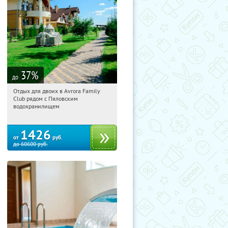
37
%
до
Отдых для двоих в Avrora Family
12:05:53
Купили:
10
Club рядом с Пяловским
Московская обл., Мытищинский р-н,
водохранилищем
д. Степаньково, ул. Рождественская, д.
25
1426
от
руб.
до
60600
руб.