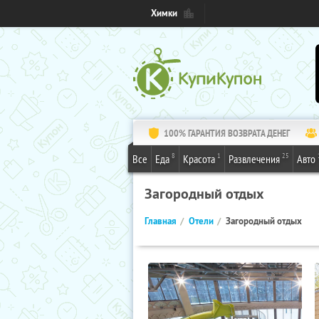
Химки
100% ГАРАНТИЯ ВОЗВРАТА ДЕНЕГ
8
1
25
Все
Еда
Красота
Развлечения
Авто
Загородный отдых
Главная
Отели
Загородный отдых