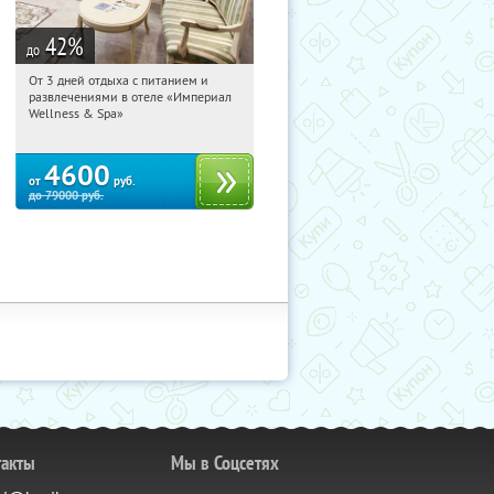
42
%
до
От 3 дней отдыха с питанием и
12:05:53
Купили:
114
развлечениями в отеле «Империал
Калужская обл., г. Обнинск, Киевское
Wellness & Spa»
ш., д. 11А
4600
от
руб.
до
79000
руб.
такты
Мы в Соцсетях