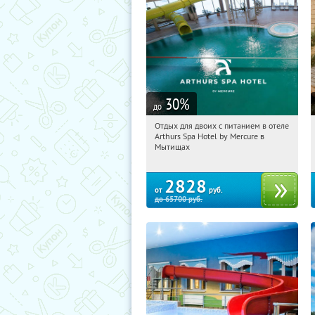
30
%
до
Отдых для двоих с питанием в отеле
12:05:53
Купи первым!
Arthurs Spa Hotel by Mercure в
Московская обл., г. Мытищи, д.
Мытищах
Ларево, ул. Хвойная, стр. 26
2828
от
руб.
до
65700
руб.