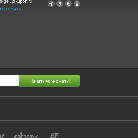
si@kupikupon.ru
аться с нами