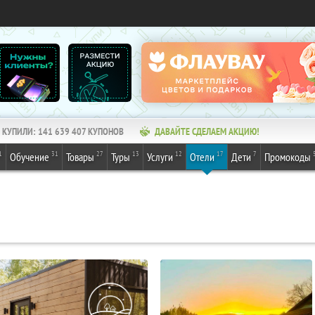
КУПИЛИ:
141 639 407
КУПОНОВ
ДАВАЙТЕ СДЕЛАЕМ АКЦИЮ!
1
31
27
13
12
17
7
Обучение
Товары
Туры
Услуги
Отели
Дети
Промокоды