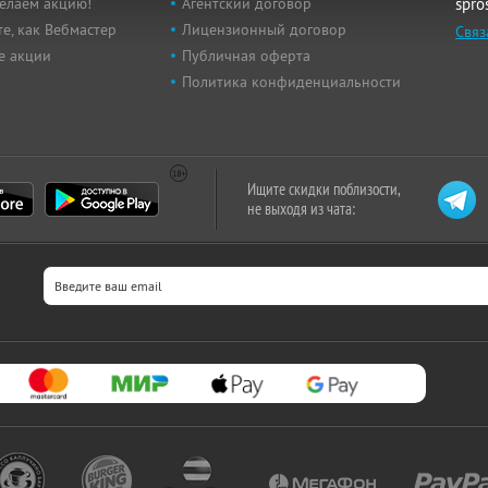
елаем акцию!
Агентский договор
spro
е, как Вебмастер
Лицензионный договор
Связ
е акции
Публичная оферта
Политика конфиденциальности
Ищите скидки поблизости,
не выходя из чата: