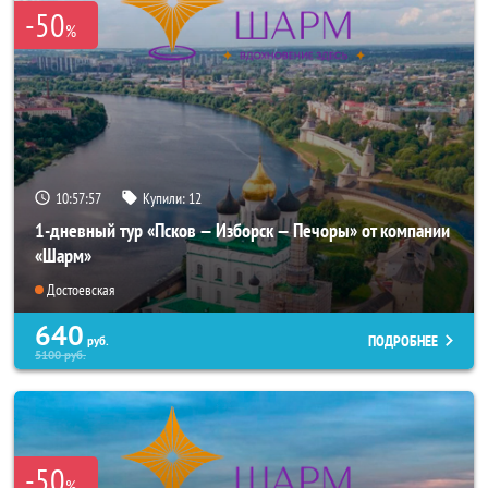
-50
%
10:57:56
Купили:
12
1-дневный тур «Псков — Изборск — Печоры» от компании
«Шарм»
Достоевская
640
ПОДРОБНЕЕ
руб.
5100
руб.
-50
%