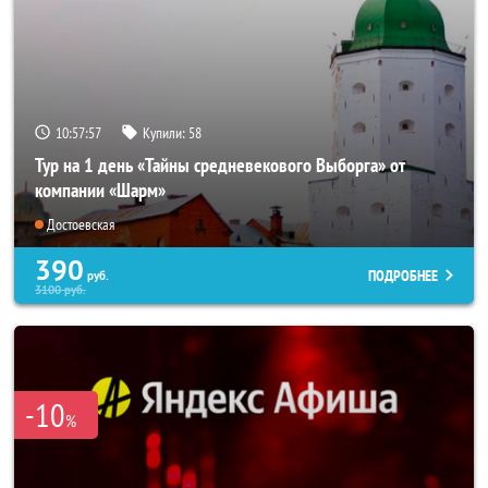
10:57:56
Купили:
58
Тур на 1 день «Тайны средневекового Выборга» от
компании «Шарм»
Достоевская
390
ПОДРОБНЕЕ
руб.
3100
руб.
-10
%