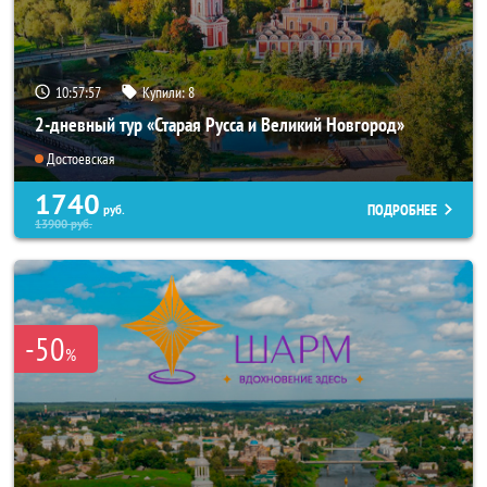
10:57:56
Купили:
8
2-дневный тур «Старая Русса и Великий Новгород»
Достоевская
1740
ПОДРОБНЕЕ
руб.
13900
руб.
-50
%