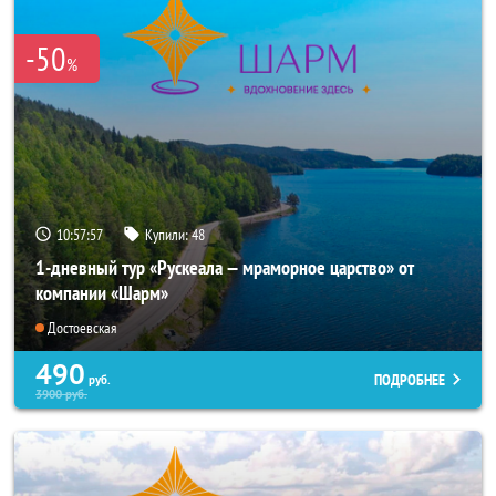
-50
%
10:57:56
Купили:
48
1-дневный тур «Рускеала — мраморное царство» от
компании «Шарм»
Достоевская
490
ПОДРОБНЕЕ
руб.
3900
руб.