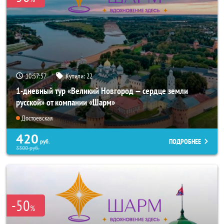
10:57:56
Купили:
22
1-дневный тур «Великий Новгород — сердце земли
русской» от компании «Шарм»
Достоевская
420
ПОДРОБНЕЕ
руб.
3300
руб.
-50
%