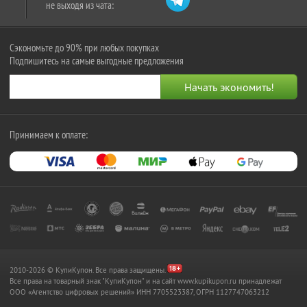
не выходя из чата:
Сэкономьте до 90% при любых покупках
Подпишитесь на самые выгодные предложения
Принимаем к оплате:
2010-2026 © КупиКупон. Все права защищены.
Все права на товарный знак "КупиКупон" и на сайт www.kupikupon.ru принадлежат
OOO «Агентство цифровых решений» ИНН 7705523387, ОГРН 1127747063212