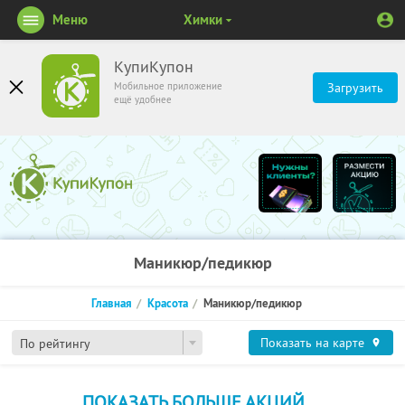
Меню
Химки
КупиКупон
Мобильное приложение
Загрузить
ещё удобнее
Маникюр/педикюр
Главная
Красота
Маникюр/педикюр
Показать на карте
По рейтингу
ПОКАЗАТЬ БОЛЬШЕ АКЦИЙ