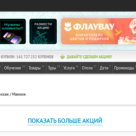
КУПИЛИ:
141 727 252
КУПОНОВ
ДАВАЙТЕ СДЕЛАЕМ АКЦИЮ!
1
31
27
13
14
17
7
Обучение
Товары
Туры
Услуги
Отели
Дети
Промокоды
изаж / Макияж
ПОКАЗАТЬ БОЛЬШЕ АКЦИЙ