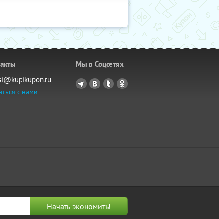
такты
Мы в Соцсетях
si@kupikupon.ru
аться с нами