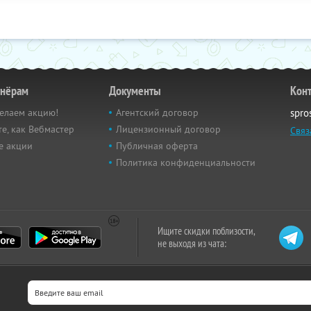
тнёрам
Документы
Кон
елаем акцию!
Агентский договор
spro
е, как Вебмастер
Лицензионный договор
Связ
е акции
Публичная оферта
Политика конфиденциальности
Ищите скидки поблизости,
не выходя из чата: