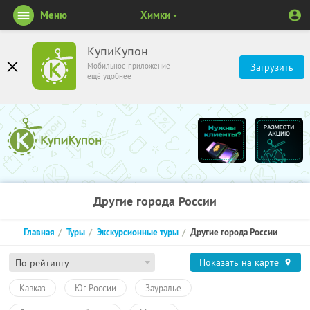
Меню
Химки
КупиКупон
Мобильное приложение
Загрузить
ещё удобнее
Другие города России
Главная
Туры
Экскурсионные туры
Другие города России
Показать на карте
По рейтингу
Кавказ
Юг России
Зауралье