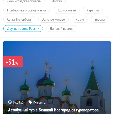
Ленинградская область
Москва
Прибалтика и Скандинавия
Подмосковье
Карелия
Санкт-Петербург
Золотое кольцо
Крым
Европа
Другие города России
Дальний восток
-51
%
05:38:55
Купили:
2
Автобусный тур в Великий Новгород от туроператора