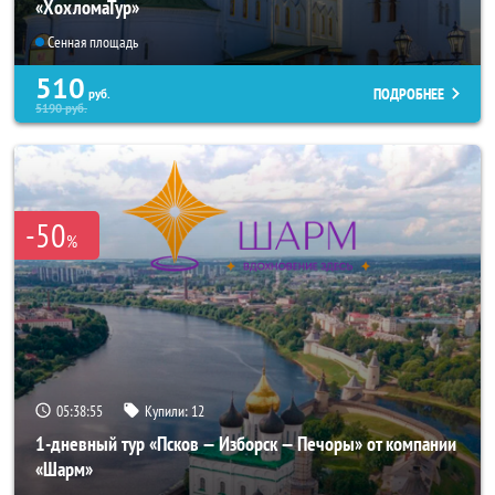
«ХохломаТур»
Сенная площадь
510
ПОДРОБНЕЕ
руб.
5190
руб.
-50
%
05:38:55
Купили:
12
1-дневный тур «Псков — Изборск — Печоры» от компании
«Шарм»