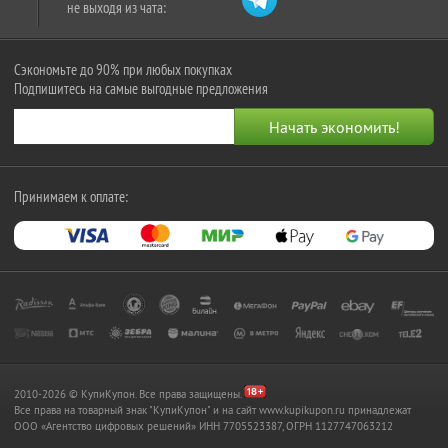
не выходя из чата:
Сэкономьте до 90% при любых покупках
Подпишитесь на самые выгодные предложения
Принимаем к оплате:
2010-2026 © КупиКупон. Все права защищены.
Все права на товарный знак "КупиКупон" и на сайт www.kupikupon.ru принадлежат
OOO «Агентство цифровых решений» ИНН 7705523387, ОГРН 1127747063212