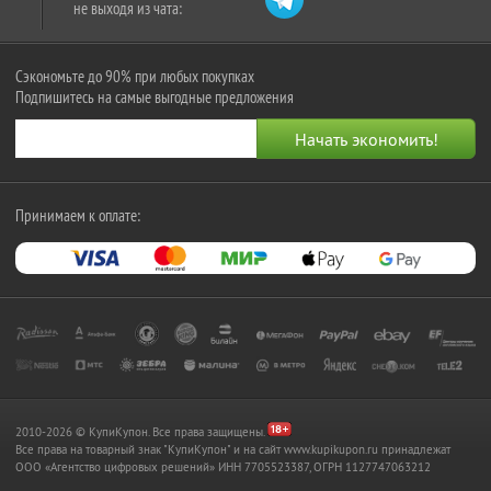
не выходя из чата:
Сэкономьте до 90% при любых покупках
Подпишитесь на самые выгодные предложения
Принимаем к оплате:
2010-2026 © КупиКупон. Все права защищены.
Все права на товарный знак "КупиКупон" и на сайт www.kupikupon.ru принадлежат
OOO «Агентство цифровых решений» ИНН 7705523387, ОГРН 1127747063212