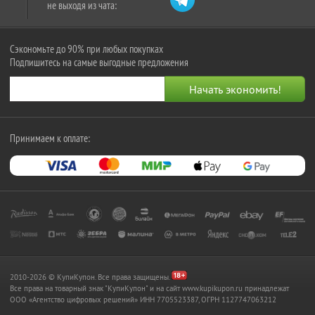
не выходя из чата:
Сэкономьте до 90% при любых покупках
Подпишитесь на самые выгодные предложения
Принимаем к оплате:
2010-2026 © КупиКупон. Все права защищены.
Все права на товарный знак "КупиКупон" и на сайт www.kupikupon.ru принадлежат
OOO «Агентство цифровых решений» ИНН 7705523387, ОГРН 1127747063212