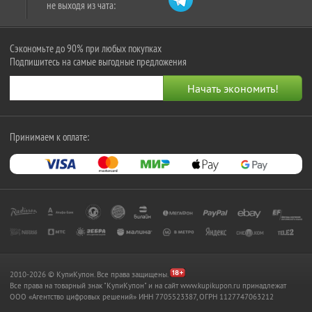
не выходя из чата:
Сэкономьте до 90% при любых покупках
Подпишитесь на самые выгодные предложения
Принимаем к оплате:
2010-2026 © КупиКупон. Все права защищены.
Все права на товарный знак "КупиКупон" и на сайт www.kupikupon.ru принадлежат
OOO «Агентство цифровых решений» ИНН 7705523387, ОГРН 1127747063212