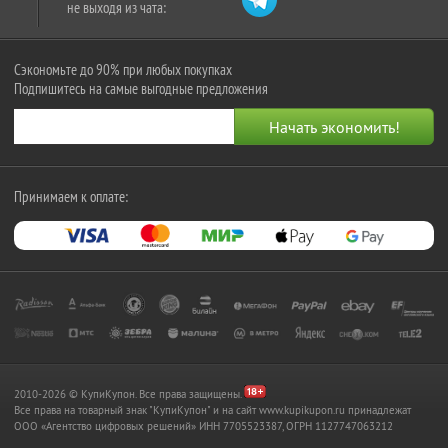
не выходя из чата:
Сэкономьте до 90% при любых покупках
Подпишитесь на самые выгодные предложения
Принимаем к оплате:
2010-2026 © КупиКупон. Все права защищены.
Все права на товарный знак "КупиКупон" и на сайт www.kupikupon.ru принадлежат
OOO «Агентство цифровых решений» ИНН 7705523387, ОГРН 1127747063212