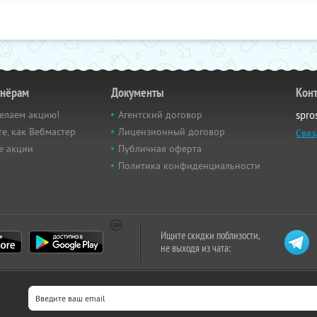
тнёрам
Документы
Кон
елаем акцию!
Агентский договор
spro
е, как Вебмастер
Лицензионный договор
Связ
е акции
Публичная оферта
Политика конфиденциальности
Ищите скидки поблизости,
не выходя из чата: