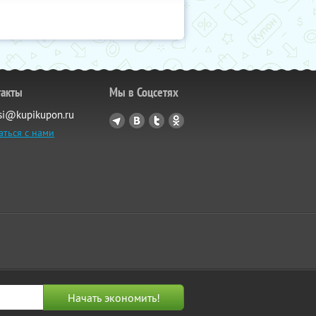
такты
Мы в Соцсетях
si@kupikupon.ru
аться с нами