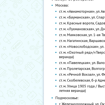
Москва:
ст. м. «Авиамоторная», ул. А
ст. м. «Бауманская», ул. Спа
ст. м. Красные ворота, Садов
ст. м. «Лухмановская», ул. Д
ст. м. Маяковская, ул. 1-ая 
ст. м. Нагатинская, Варшавск
ст. м. «Новослободская», ул.
ст. м. «Охотный ряд»/«Тверска
веранда)
ст. м. «Павелецкая», ул. Вало
ст. м. Пролетарская, Волгогр
ст. м. «Речной Вокзал», ул. 
ст. м. Скобелевская, б-р Ад
ст. м. Улица 1905 года / Выс
летняя веранда)
Подмосковье:
г. Железнодорожный, ул. Октя