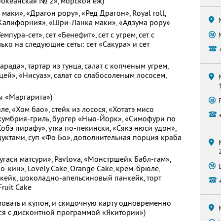
оокеанская № 2», морской еж)
маки», «Драгон рору», «Ред Драгон», Royal roll,
«Калифорния», «Шри-Ланка маки», «Адзума рору»
емпура-сет», сет «Бенефит», сет с угрем, сет с
лько на следующие сеты: сет «Сакура» и сет
арада», тартар из тунца, салат с копченым угрем,
ицей», «Нисуаз», салат со слабосоленым лососем,
ы «Маргарита»)
е, «Хом бао», стейк из лосося, «Хотатэ мисо
 скумбрия-гриль, бургер «Нью-Йорк», «Симофури гю
Кобэ пирафу», утка по-пекински, «Сякэ нюси удон»,
уктами, суп «Фо Бо», дополнительная порция краба
гаси матсури», Pavlova, «Монстршейк Бабл-гам»,
-кин», Lovely Cake, Orange Cake, крем-брюле,
изкейк, шоколадно-апельсиновый панкейк, торт
ruit Cake
зовать и купон, и скидочную карту одновременно
тся с дисконтной программой «Якитории»)