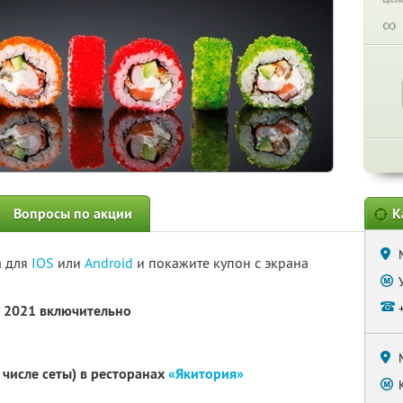
∞
Вопросы по акции
К
а для
IOS
или
Android
и покажите купон с экрана
а 2021 включительно
 числе сеты) в ресторанах
«Якитория»