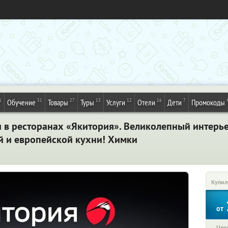
1
31
27
13
12
16
7
Обучение
Товары
Туры
Услуги
Отели
Дети
Промокоды
 в ресторанах «Якитория». Великолепный интерь
 и европейской кухни! Химки
Купил
от
Цена