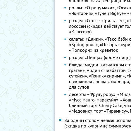
японская № 2», «Устрица тих
роллы: «О рицу маки», «Осака 
«Якитория», «Тунец BigEye» 
раздел «Сеты»: «Гриль-сет», «Т
лососем (скидка действует то
«Классик»)
салаты: «Данки», «Тако бэби с
«Spring ролл», «Цезарь с кур
«Попкорн» из креветок
раздел «Пицца» (кроме пицц
блюда: мидии в азиатском стил
гратан», мидии с чиабаттой,
сутейки», «Гюнику кирими», «
стеклянная лапша с морепрод
для супов
десерты «Фруцу рору», «Мидзу
«Мусс манго-маракуйя», «Хошо
блинный торт, Cherry Cake, ч
«Медовик», торт «Тирамису», F
За одним столом нельзя исполь
(скидка по купону не суммируе