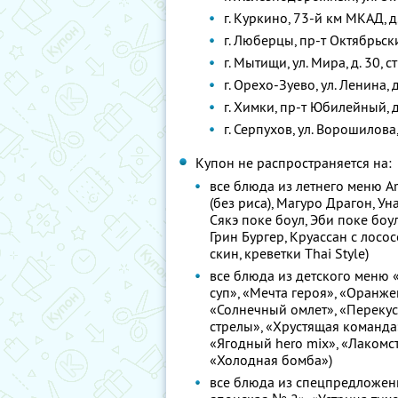
г. Куркино, 73-й км МКАД, д
г. Люберцы, пр-т Октябрьски
г. Мытищи, ул. Мира, д. 30, с
г. Орехо-Зуево, ул. Ленина, 
г. Химки, пр-т Юбилейный, д
г. Серпухов, ул. Ворошилова,
Купон не распространяется на:
все блюда из летнего меню A
(без риса), Магуро Драгон, Ун
Сякэ поке боул, Эби поке боул
Грин Бургер, Круассан с лосос
скин, креветки Thai Style)
все блюда из детского меню
суп», «Мечта героя», «Оранже
«Солнечный омлет», «Перекус 
стрелы», «Хрустящая команда»
«Ягодный hero mix», «Лакомст
«Холодная бомба»)
все блюда из спецпредложения