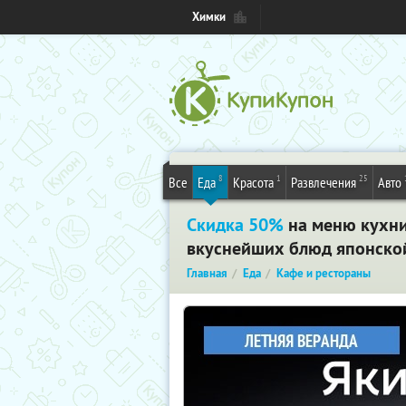
Химки
8
1
25
Все
Еда
Красота
Развлечения
Авто
Скидка 50%
на меню кухни
вкуснейших блюд японской
Главная
Еда
Кафе и рестораны