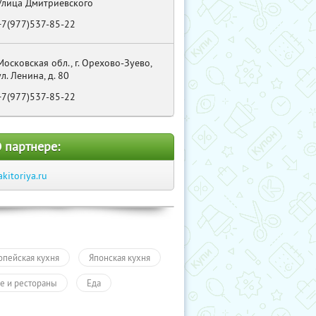
Улица Дмитриевского
+7(977)537-85-22
Московская обл., г. Орехово-Зуево,
ул. Ленина, д. 80
+7(977)537-85-22
 партнере:
akitoriya.ru
опейская кухня
Японская кухня
е и рестораны
Еда