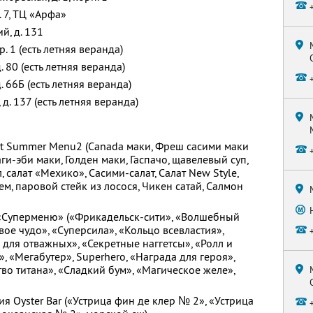
. 7, ТЦ «Арфа»
й, д. 131
тр. 1 (есть летняя веранда)
д. 80 (есть летняя веранда)
. 66Б (есть летняя веранда)
 д. 137 (есть летняя веранда)
rt Summer Menu2 (Canada маки, Фреш сасими маки
аги-эби маки, Голден маки, Гаспачо, щавелевый суп,
, салат «Мехико», Сасими-салат, Салат New Style,
ем, паровой стейк из лосося, Чикен сатай, Салмон
 «Суперменю» («Фрикадельск-сити», «Волшебный
вое чудо», «Суперсила», «Кольцо всевластия»,
для отважных», «Секретные наггетсы», «Ролл и
, «Мегабутер», Superhero, «Награда для героя»,
во титана», «Сладкий бум», «Магическое желе»,
 Oyster Bar («Устрица фин де клер № 2», «Устрица