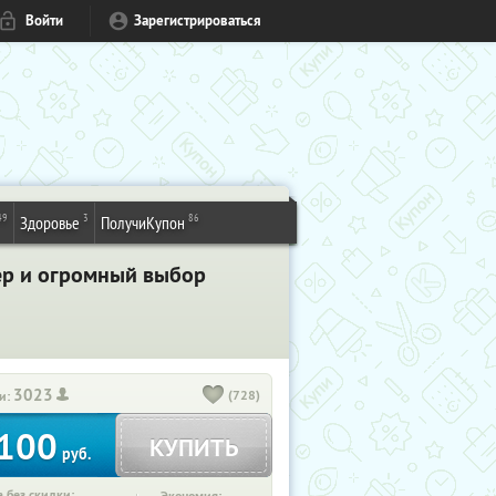
Войти
Зарегистрироваться
49
3
86
Здоровье
ПолучиКупон
ер и огромный выбор
3023
(728)
и:
100
КУПИТЬ
руб.
 без скидки: