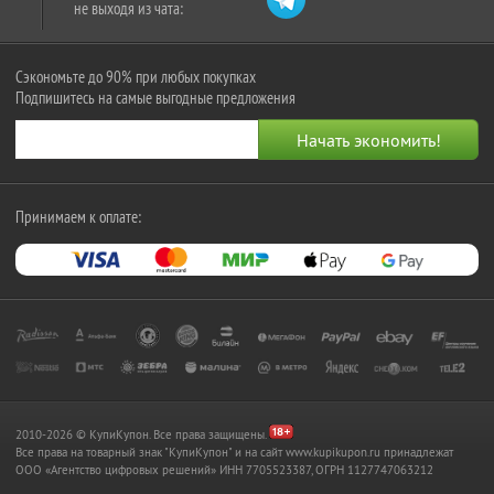
не выходя из чата:
Сэкономьте до 90% при любых покупках
Подпишитесь на самые выгодные предложения
Принимаем к оплате:
2010-2026 © КупиКупон. Все права защищены.
Все права на товарный знак "КупиКупон" и на сайт www.kupikupon.ru принадлежат
OOO «Агентство цифровых решений» ИНН 7705523387, ОГРН 1127747063212