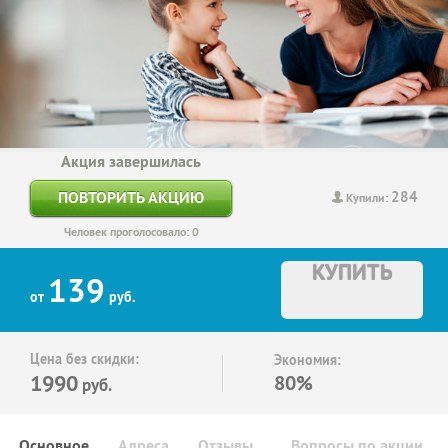
Акция завершилась
284
ПОВТОРИТЬ АКЦИЮ
Купили:
Человек проголосовало: 0
КУПИТЬ
139
от
руб.
Цена без скидки:
Экономия:
1990
80%
руб.
Основное
Адреса
Отзывы
Вопросы по акции