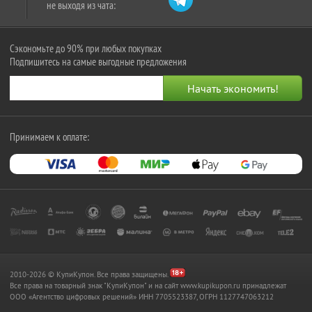
не выходя из чата:
Сэкономьте до 90% при любых покупках
Подпишитесь на самые выгодные предложения
Принимаем к оплате:
2010-2026 © КупиКупон. Все права защищены.
Все права на товарный знак "КупиКупон" и на сайт www.kupikupon.ru принадлежат
OOO «Агентство цифровых решений» ИНН 7705523387, ОГРН 1127747063212