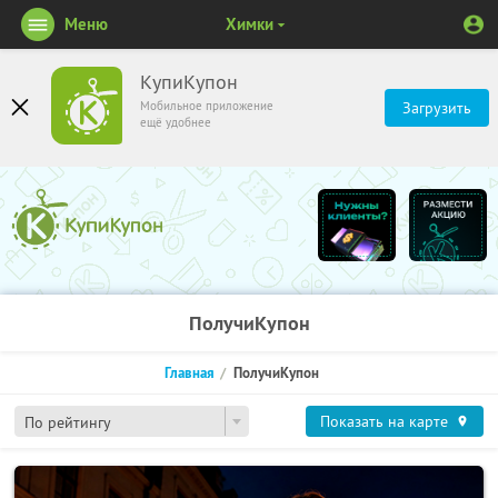
Меню
Химки
КупиКупон
Мобильное приложение
Загрузить
ещё удобнее
ПолучиКупон
Главная
ПолучиКупон
Показать на карте
По рейтингу