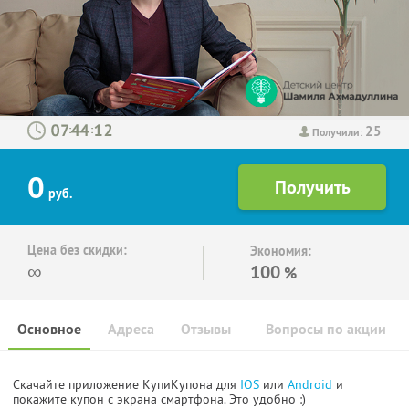
25
:
:
Получили:
0
руб.
Цена без скидки:
Экономия:
∞
100
%
Основное
Адреса
Отзывы
Вопросы по акции
Скачайте приложение КупиКупона для
IOS
или
Android
и
покажите купон с экрана смартфона. Это удобно :)