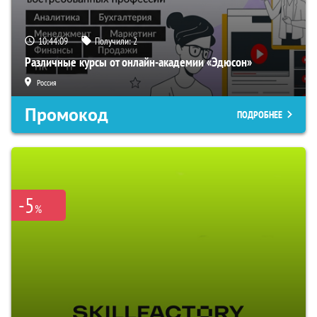
10:44:08
Получили:
2
Различные курсы от онлайн-академии «Эдюсон»
Россия
Промокод
ПОДРОБНЕЕ
-5
%