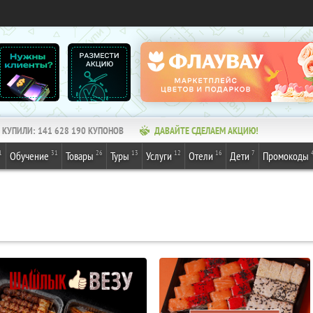
КУПИЛИ:
141 628 190
КУПОНОВ
ДАВАЙТЕ СДЕЛАЕМ АКЦИЮ!
1
31
26
13
12
16
7
Обучение
Товары
Туры
Услуги
Отели
Дети
Промокоды