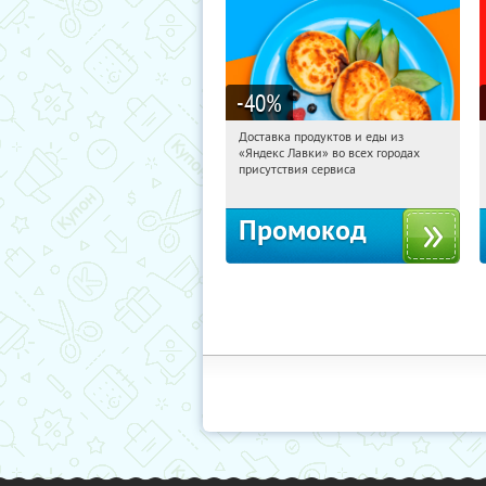
-40
%
Доставка продуктов и еды из
21:29:07
Получили:
38
«Яндекс Лавки» во всех городах
Россия
присутствия сервиса
Промокод