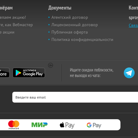
тнёрам
Документы
Кон
елаем акцию!
Агентский договор
spro
е, как Вебмастер
Лицензионный договор
Связ
е акции
Публичная оферта
Политика конфиденциальности
Ищите скидки поблизости,
не выходя из чата: