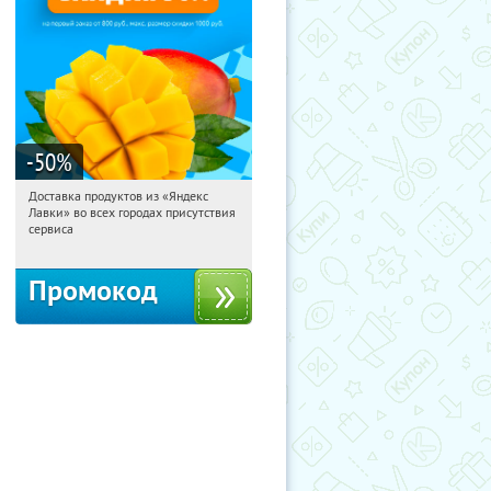
-50
%
Доставка продуктов из «Яндекс
21:29:07
Получили:
165
Лавки» во всех городах присутствия
Россия
сервиса
Промокод