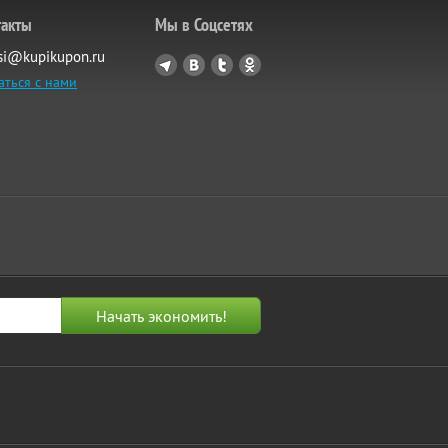
такты
Мы в Соцсетях
si@kupikupon.ru
аться с нами