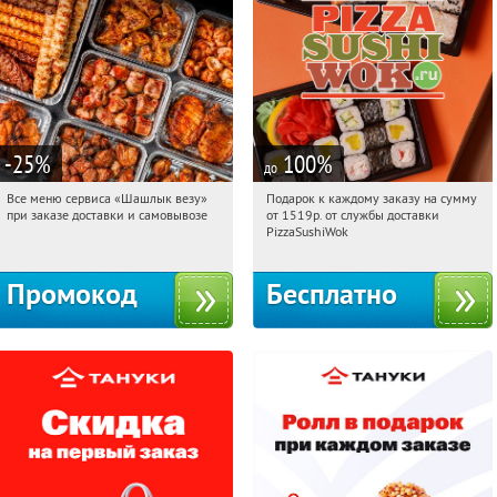
-25
%
100
%
до
Все меню сервиса «Шашлык везу»
Подарок к каждому заказу на сумму
21:29:07
Получили:
149
21:29:07
Получили:
196
при заказе доставки и самовывозе
от 1519р. от службы доставки
Медведково
г. Москва
PizzaSushiWok
Промокод
Бесплатно