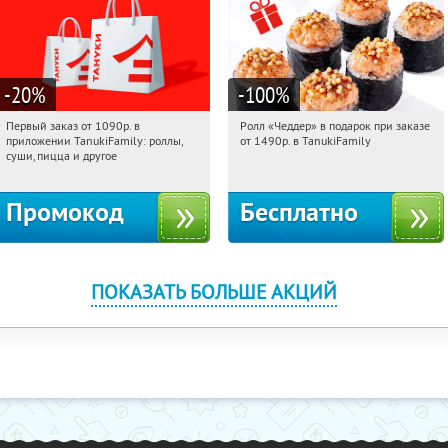
-20
%
-100
%
Первый заказ от 1090р. в
Ролл «Чеддер» в подарок при заказе
21:29:07
Получили:
256
21:29:07
Получили:
108
приложении TanukiFamily: роллы,
от 1490р. в TanukiFamily
Россия
Россия
суши, пицца и другое
Промокод
Бесплатно
ПОКАЗАТЬ БОЛЬШЕ АКЦИЙ