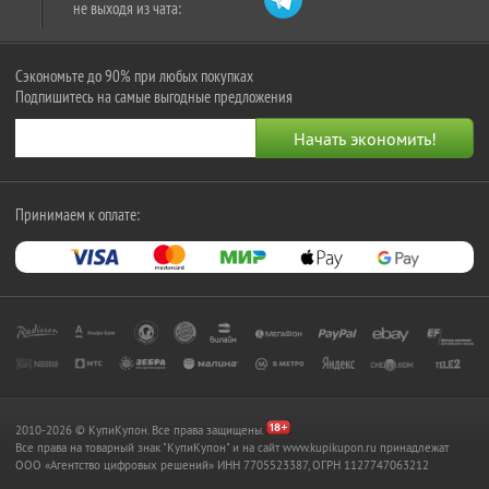
не выходя из чата:
Сэкономьте до 90% при любых покупках
Подпишитесь на самые выгодные предложения
Принимаем к оплате:
2010-2026 © КупиКупон. Все права защищены.
Все права на товарный знак "КупиКупон" и на сайт www.kupikupon.ru принадлежат
OOO «Агентство цифровых решений» ИНН 7705523387, ОГРН 1127747063212