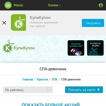
Меню
Химки
КупиКупон
Мобильное приложение
Загрузить
ещё удобнее
СПА-девичник
Главная
Красота
СПА
СПА-девичник
Показать на карте
По рейтингу
ПОКАЗАТЬ БОЛЬШЕ АКЦИЙ