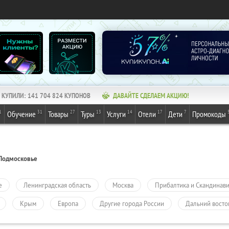
КУПИЛИ:
141 704 824
КУПОНОВ
ДАВАЙТЕ СДЕЛАЕМ АКЦИЮ!
1
31
27
13
14
17
7
Обучение
Товары
Туры
Услуги
Отели
Дети
Промокоды
Подмосковье
е
Ленинградская область
Москва
Прибалтика и Скандинав
Крым
Европа
Другие города России
Дальний восто