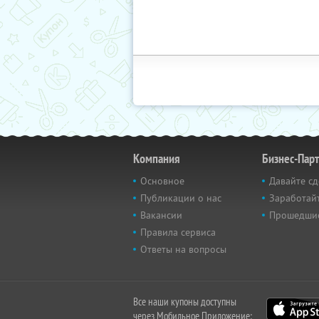
Компания
Бизнес-Пар
Основное
Давайте сд
Публикации о нас
Заработайт
Вакансии
Прошедши
Правила сервиса
Ответы на вопросы
Все наши купоны доступны
через Мобильное Приложение: