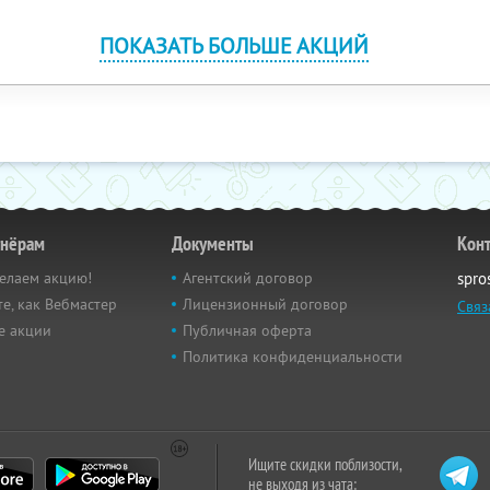
ПОКАЗАТЬ БОЛЬШЕ АКЦИЙ
тнёрам
Документы
Кон
елаем акцию!
Агентский договор
spro
е, как Вебмастер
Лицензионный договор
Связ
е акции
Публичная оферта
Политика конфиденциальности
Ищите скидки поблизости,
не выходя из чата: