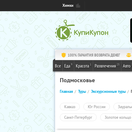
Химки
100% ГАРАНТИЯ ВОЗВРАТА ДЕНЕГ
9
1
25
Все
Еда
Красота
Развлечения
Авто
Подмосковье
Главная
Туры
Экскурсионные туры
Кавказ
Юг России
Заураль
Санкт-Петербург
Золотое кольцо