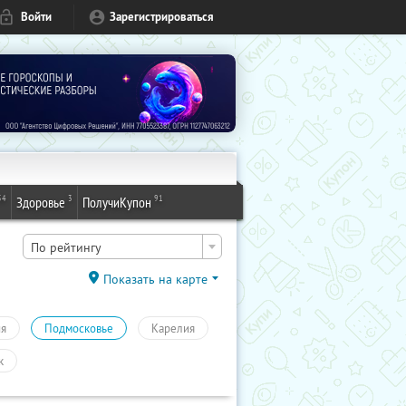
Войти
Зарегистрироваться
54
3
91
Здоровье
ПолучиКупон
По рейтингу
Показать на карте
ия
Подмосковье
Карелия
к