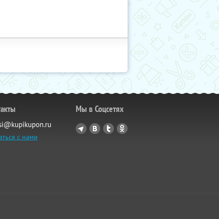
такты
Мы в Соцсетях
si@kupikupon.ru
аться с нами