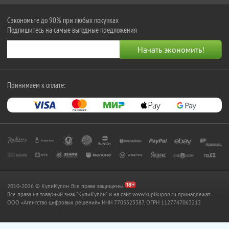
Сэкономьте до 90% при любых покупках
Подпишитесь на самые выгодные предложения
Принимаем к оплате:
2010-2026 © КупиКупон. Все права защищены.
Все права на товарный знак "КупиКупон" и на сайт www.kupikupon.ru принадлежат
OOO «Агентство цифровых решений» ИНН 7705523387, ОГРН 1127747063212