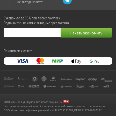
не выходя из чата:
Сэкономьте до 90% при любых покупках
Подпишитесь на самые выгодные предложения
Принимаем к оплате:
2010-2026 © КупиКупон. Все права защищены.
Все права на товарный знак "КупиКупон" и на сайт www.kupikupon.ru принадлежат
OOO «Агентство цифровых решений» ИНН 7705523387, ОГРН 1127747063212