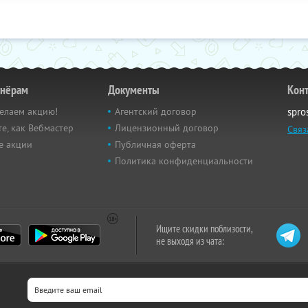
тнёрам
Документы
Кон
елаем акцию!
Агентский договор
spro
е, как Вебмастер
Лицензионный договор
Связ
е акции
Публичная оферта
Политика конфиденциальности
Ищите скидки поблизости,
не выходя из чата: