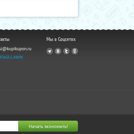
такты
Мы в Соцсетях
si@kupikupon.ru
аться с нами