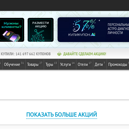
КУПИЛИ:
141 697 663
КУПОНОВ
ДАВАЙТЕ СДЕЛАЕМ АКЦИЮ!
1
31
27
13
14
17
7
Обучение
Товары
Туры
Услуги
Отели
Дети
Промокоды
ПОКАЗАТЬ БОЛЬШЕ АКЦИЙ