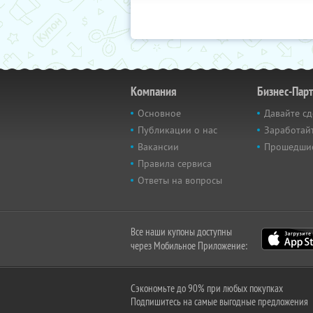
Компания
Бизнес-Пар
Основное
Давайте сд
Публикации о нас
Заработайт
Вакансии
Прошедши
Правила сервиса
Ответы на вопросы
Все наши купоны доступны
через Мобильное Приложение:
Сэкономьте до 90% при любых покупках
Подпишитесь на самые выгодные предложения