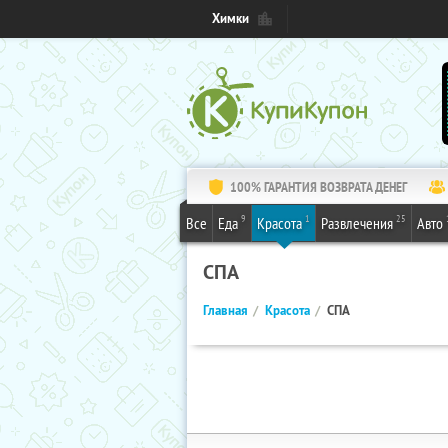
Химки
100% ГАРАНТИЯ ВОЗВРАТА ДЕНЕГ
9
1
25
Все
Еда
Красота
Развлечения
Авто
СПА
Главная
Красота
СПА