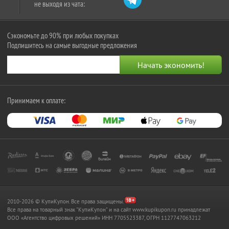
не выходя из чата:
Сэкономьте до 90% при любых покупках
Подпишитесь на самые выгодные предложения
Принимаем к оплате:
2010-2026 © КупиКупон. Все права защищены.
Все права на товарный знак "КупиКупон" и на сайт www.kupikupon.ru принадлежат
OOO «Агентство цифровых решений» ИНН 7705523387, ОГРН 1127747063212