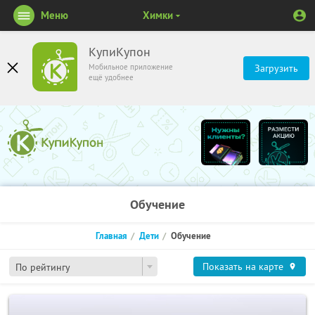
Меню
Химки
КупиКупон
Мобильное приложение
Загрузить
ещё удобнее
Обучение
Главная
Дети
Обучение
Показать на карте
По рейтингу