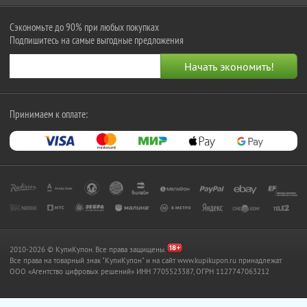
Сэкономьте до 90% при любых покупках
Подпишитесь на самые выгодные предложения
Принимаем к оплате:
2010-2026 © КупиКупон. Все права защищены.
Все права на товарный знак "КупиКупон" и на сайт www.kupikupon.ru принадлежат
OOO «Агентство цифровых решений» ИНН 7705523387, ОГРН 1127747063212