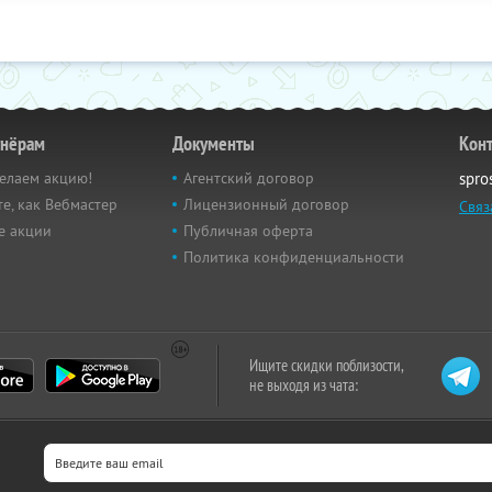
тнёрам
Документы
Кон
елаем акцию!
Агентский договор
spro
е, как Вебмастер
Лицензионный договор
Связ
е акции
Публичная оферта
Политика конфиденциальности
Ищите скидки поблизости,
не выходя из чата: