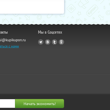
такты
Мы в Соцсетях
si@kupikupon.ru
аться с нами