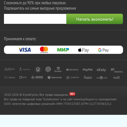
Сэкономьте до 90% при любых покупках
Подпишитесь на самые выгодные предложения
Принимаем к оплате:
2010-2026 © КупиКупон. Все права защищены.
Все права на товарный знак "КупиКупон" и на сайт www.kupikupon.ru принадлежат
OOO «Агентство цифровых решений» ИНН 7705523387, ОГРН 1127747063212