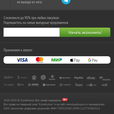
не выходя из чата:
Сэкономьте до 90% при любых покупках
Подпишитесь на самые выгодные предложения
Принимаем к оплате:
2010-2026 © КупиКупон. Все права защищены.
Все права на товарный знак "КупиКупон" и на сайт www.kupikupon.ru принадлежат
OOO «Агентство цифровых решений» ИНН 7705523387, ОГРН 1127747063212