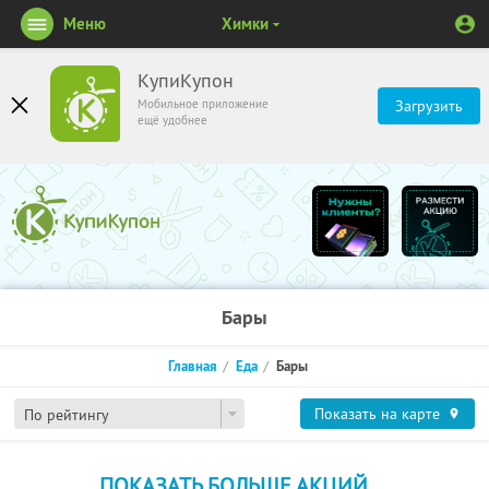
Меню
Химки
КупиКупон
Мобильное приложение
Загрузить
ещё удобнее
Бары
Главная
Еда
Бары
Показать на карте
По рейтингу
ПОКАЗАТЬ БОЛЬШЕ АКЦИЙ