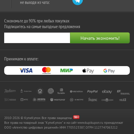
не выходя из чата:
Сэкономьте до 90% при любых покупках
Подпишитесь на самые выгодные предложения
Принимаем к оплате:
2010-2026 © КупиКупон. Все права защищены.
Все права на товарный знак "КупиКупон" и на сайт www.kupikupon.ru принадлежат
OOO «Агентство цифровых решений» ИНН 7705523387, ОГРН 1127747063212