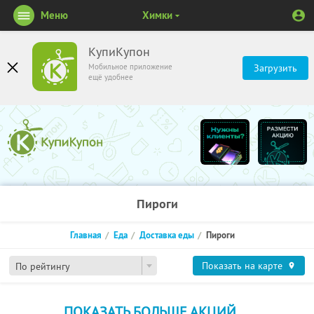
Меню
Химки
КупиКупон
Мобильное приложение
Загрузить
ещё удобнее
Пироги
Главная
Еда
Доставка еды
Пироги
Показать на карте
По рейтингу
ПОКАЗАТЬ БОЛЬШЕ АКЦИЙ