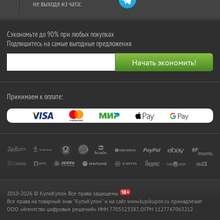
не выходя из чата:
Сэкономьте до 90% при любых покупках
Подпишитесь на самые выгодные предложения
Принимаем к оплате:
2010-2026 © КупиКупон. Все права защищены.
Все права на товарный знак "КупиКупон" и на сайт www.kupikupon.ru принадлежат
OOO «Агентство цифровых решений» ИНН 7705523387, ОГРН 1127747063212