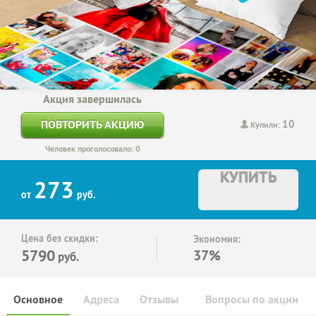
Акция завершилась
10
ПОВТОРИТЬ АКЦИЮ
Купили:
Человек проголосовало: 0
КУПИТЬ
273
от
руб.
Цена без скидки:
Экономия:
5790
37%
руб.
Основное
Адреса
Отзывы
Вопросы по акции