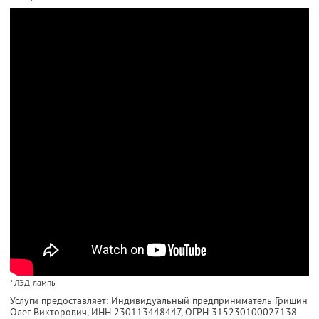
* ЛЭД-лампы
Услуги предоставляет: Индивидуальный предприниматель Гришин
Олег Викторович,
ИНН 230113448447
, ОГРН 315230100027138