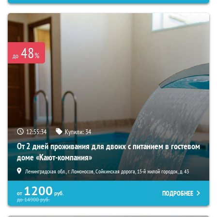
48
%
до
12:55:33
Купили:
34
От 2 дней проживания для двоих с питанием в гостевом
доме «Кают-компания»
Ленинградская обл., г. Ломоносов, Сойкинская дорога, 15-й жилой городок, д. 43
1200
ПОДРОБНЕЕ
от
руб.
до
14900
руб.