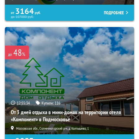
3164
ПОДРОБНЕЕ
от
руб.
до
107880
руб.
48
%
до
12:55:33
Купили:
116
От 3 дней отдыха в мини-домах на территории отеля
«Компонент» в Подмосковье
Московская обл., Солнечногорский р-н, д. Колтышево, 1