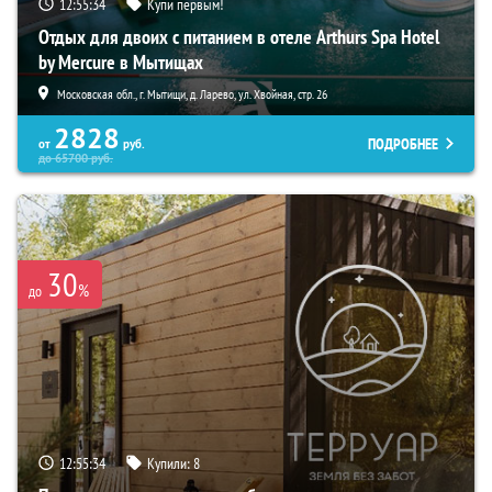
12:55:33
Купи первым!
Отдых для двоих с питанием в отеле Arthurs Spa Hotel
by Mercure в Мытищах
Московская обл., г. Мытищи, д. Ларево, ул. Хвойная, стр. 26
2828
ПОДРОБНЕЕ
от
руб.
до
65700
руб.
30
%
до
12:55:33
Купили:
8