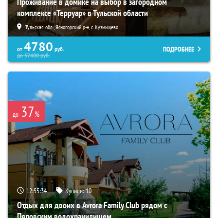
Проживание в домике на выбор в загородном
комплексе «Терруар» в Тульской области
Тульская обл., Ясногорский р-н, с. Кузмищево
4780
ПОДРОБНЕЕ
от
руб.
до
57400
руб.
37
%
до
12:55:33
Купили:
10
Отдых для двоих в Avrora Family Club рядом с
Пяловским водохранилищем