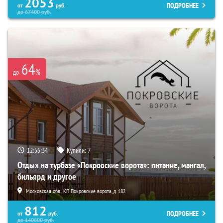
2053
ПОДРОБНЕЕ
от
руб.
до
67400
руб.
64
%
до
12:55:33
Купили:
7
Отдых на турбазе «Покровские ворота»: питание, мангал,
бильярд и другое
Московская обл., КП Покровские ворота, д. 182
812
ПОДРОБНЕЕ
от
руб.
до
140800
руб.