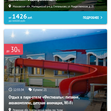
Московская обл., Мытищинский р-н, д. Степаньково, ул. Рождественская, д. 25
1426
ПОДРОБНЕЕ
от
руб.
до
60600
руб.
30
%
до
12:55:33
Купили:
21
Отдых в парк-отеле «Фестиваль»: питание,
аквакомплекс, детская анимация, Wi-Fi
Рязанская обл., Клепиковский район, пос. Чулис