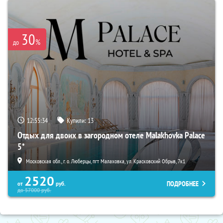
30
%
до
12:55:33
Купили:
13
Отдых для двоих в загородном отеле Malakhovka Palace
5*
Московская обл., г. о. Люберцы, пгт Малаховка, ул. Красковский Обрыв, 7к1
2520
ПОДРОБНЕЕ
от
руб.
до
57000
руб.