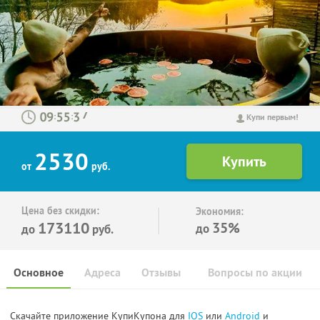
:
:
Купи первым!
2530
от
руб.
Цена без скидки:
Экономия:
173110
35%
до
до
руб.
Основное
Адреса
Отзывы
Вопросы по акции
Скачайте приложение КупиКупона для
IOS
или
Android
и