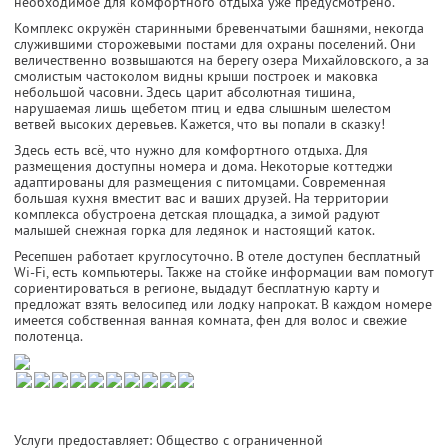
необходимое для комфортного отдыха уже предусмотрено.
Комплекс окружён старинными бревенчатыми башнями, некогда
служившими сторожевыми постами для охраны поселений. Они
величественно возвышаются на берегу озера Михайловского, а за
смолистым частоколом видны крыши построек и маковка
небольшой часовни. Здесь царит абсолютная тишина,
нарушаемая лишь щебетом птиц и едва слышным шелестом
ветвей высоких деревьев. Кажется, что вы попали в сказку!
Здесь есть всё, что нужно для комфортного отдыха. Для
размещения доступны номера и дома. Некоторые коттеджи
адаптированы для размещения с питомцами. Современная
большая кухня вместит вас и ваших друзей. На территории
комплекса обустроена детская площадка, а зимой радуют
малышей снежная горка для ледянок и настоящий каток.
Ресепшен работает круглосуточно. В отеле доступен бесплатный
Wi-Fi, есть компьютеры. Также на стойке информации вам помогут
сориентироваться в регионе, выдадут бесплатную карту и
предложат взять велосипед или лодку напрокат. В каждом номере
имеется собственная ванная комната, фен для волос и свежие
полотенца.
Услуги предоставляет: Общество с ограниченной