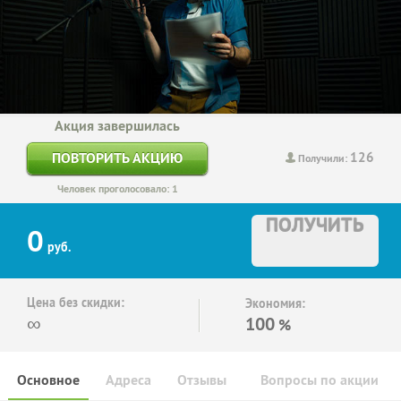
Акция завершилась
126
ПОВТОРИТЬ АКЦИЮ
Получили:
Человек проголосовало: 1
ПОЛУЧИТЬ
0
руб.
Цена без скидки:
Экономия:
∞
100
%
Основное
Адреса
Отзывы
Вопросы по акции