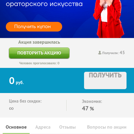
Акция завершилась
45
ПОВТОРИТЬ АКЦИЮ
Получили:
Человек проголосовало: 0
ПОЛУЧИТЬ
0
руб.
Цена без скидки:
Экономия:
∞
47
%
Основное
Адреса
Отзывы
Вопросы по акции