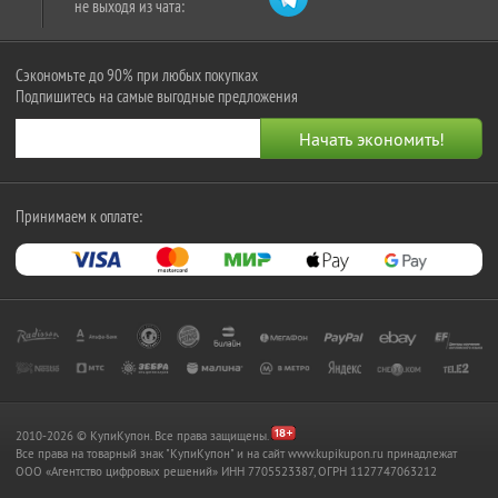
не выходя из чата:
Сэкономьте до 90% при любых покупках
Подпишитесь на самые выгодные предложения
Принимаем к оплате:
2010-2026 © КупиКупон. Все права защищены.
Все права на товарный знак "КупиКупон" и на сайт www.kupikupon.ru принадлежат
OOO «Агентство цифровых решений» ИНН 7705523387, ОГРН 1127747063212