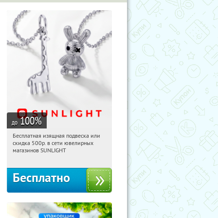
100
%
до
Бесплатная изящная подвеска или
03:33:39
Получили:
74
скидка 500р. в сети ювелирных
Россия
магазинов SUNLIGHT
Бесплатно