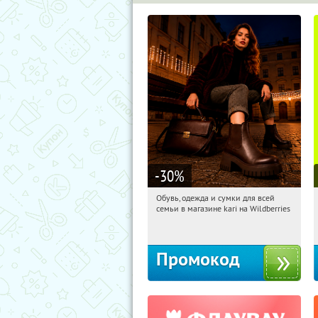
-30
%
Обувь, одежда и сумки для всей
03:33:39
Получили:
31
семьи в магазине kari на Wildberries
Россия
Промокод