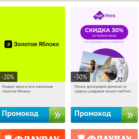
-20
%
-30
%
Первый заказ в сети магазинов
Печать фотографий, фотокниг от
03:33:39
Получи первым!
03:33:39
Получили:
4
«Золотое Яблоко»
сервиса цифровой печати netPrint
Россия
Россия
Промокод
Промокод