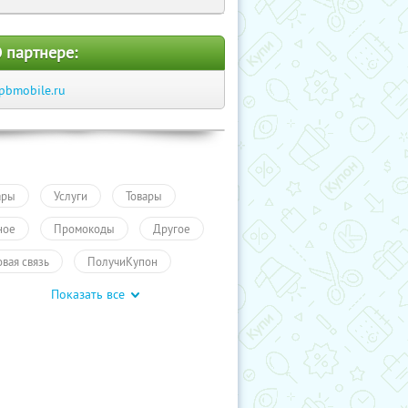
 партнере:
pbmobile.ru
ары
Услуги
Товары
ное
Промокоды
Другое
овая связь
ПолучиКупон
Показать все