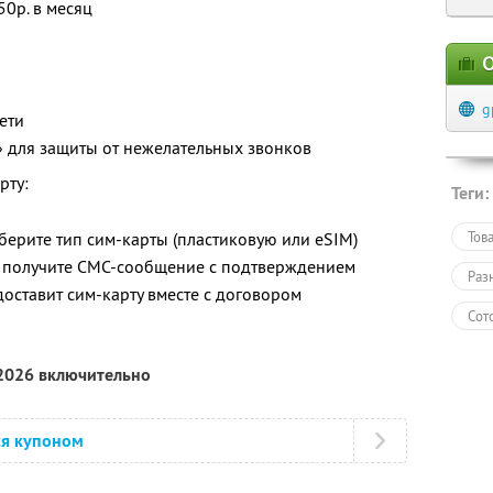
50р. в месяц
О
g
ети
» для защиты от нежелательных звонков
рту:
Теги:
берите тип сим-карты (пластиковую или eSIM)
Тов
 получите СМС-сообщение с подтверждением
Раз
доставит сим-карту вместе с договором
Сот
 2026 включительно
ся купоном