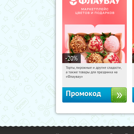
-20
%
Торты, пирожные и другие сладости,
03:33:39
Получили:
6
а также товары для праздника на
Россия
«Флаувау»
Промокод