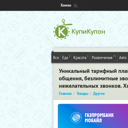
Химки
8
1
25
Все
Еда
Красота
Развлечения
Авто
Уникальный тарифный план 
общения, безлимитные звон
нежелательных звонков. 
Главная
Товары
Другое