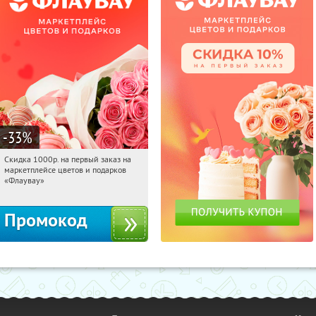
-33
%
Скидка 1000р. на первый заказ на
03:33:39
Получили:
18
маркетплейсе цветов и подарков
Россия
«Флаувау»
Промокод