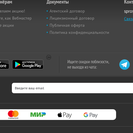
тнёрам
Документы
Кон
елаем акцию!
Агентский договор
spro
е, как Вебмастер
Лицензионный договор
Связ
е акции
Публичная оферта
Политика конфиденциальности
Ищите скидки поблизости,
не выходя из чата: