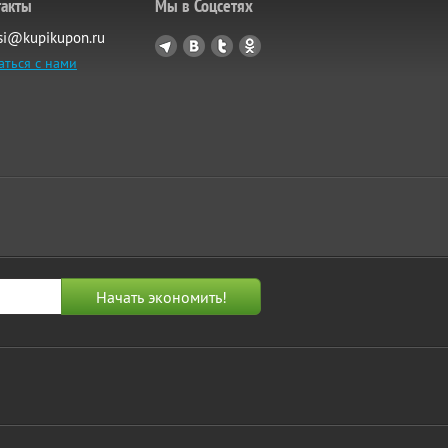
такты
Мы в Соцсетях
si@kupikupon.ru
аться с нами