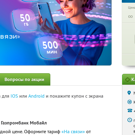
Цена
∞
Вопросы по акции
К
а для
IOS
или
Android
и покажите купон с экрана
 Газпромбанк Мобайл
годной цене. Оформите тариф
«На связи»
от