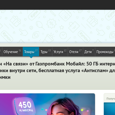
1
31
27
13
12
17
7
Обучение
Товары
Туры
Услуги
Отели
Дети
Промокоды
«На связи» от Газпромбанк Мобайл: 50 ГБ интерн
ки внутри сети, бесплатная услуга «Антиспам» дл
Химки
Получ