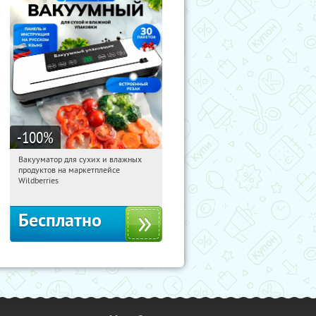
-100
%
Вакууматор для сухих и влажных
03:33:39
Получили:
186
продуктов на маркетплейсе
Россия
Wildberries
Бесплатно