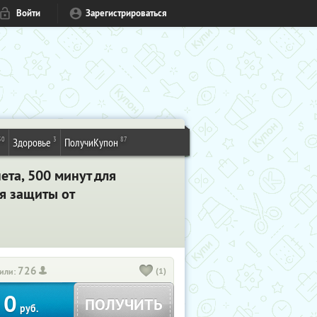
Войти
Зарегистрироваться
50
3
87
Здоровье
ПолучиКупон
ета, 500 минут для
я защиты от
726
(1)
или:
0
ПОЛУЧИТЬ
руб.