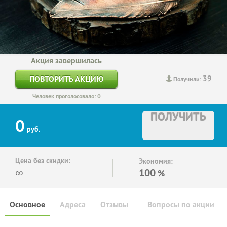
Акция завершилась
39
ПОВТОРИТЬ АКЦИЮ
Получили:
Человек проголосовало: 0
ПОЛУЧИТЬ
0
руб.
Цена без скидки:
Экономия:
∞
100
%
Основное
Адреса
Отзывы
Вопросы по акции