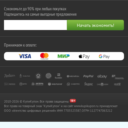
Сэкономьте до 90% при любых покупках
Подпишитесь на самые выгодные предложения
Принимаем к оплате:
2010-2026 © КупиКупон. Все права защищены.
Все права на товарный знак "КупиКупон" и на сайт www.kupikupon.ru принадлежат
OOO «Агентство цифровых решений» ИНН 7705523387, ОГРН 1127747063212