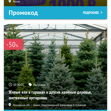
Россия
Промокод
ПОДРОБНЕЕ
-50
%
05:30:03
Получили:
53
Живые ели в горшках и другие хвойные деревья,
лиственные кустарники
Московская обл., г. Химки, территориальное управление Кутузовское