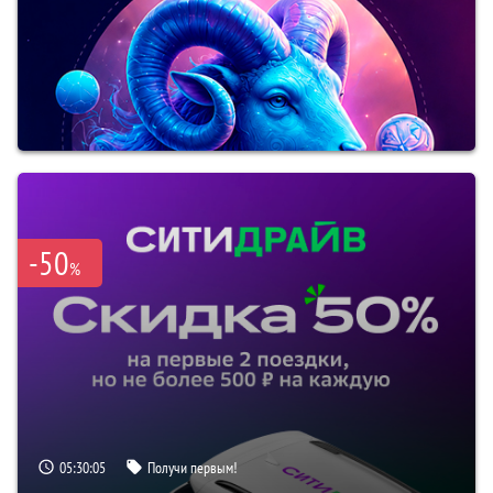
-50
%
05:30:03
Получи первым!