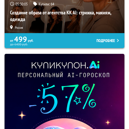
05:30:03
Купили:
64
Создание образа от агентства KK AI: стрижка, макияж,
одежда
Россия
499
ПОДРОБНЕЕ
от
руб.
до
6400
руб.