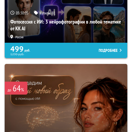
05:30:03
Купили:
81
Фотосессия с ИИ: 3 нейрофотографии в любой тематике
от KK AI
Россия
499
ПОДРОБНЕЕ
руб.
1290
руб.
64
%
до