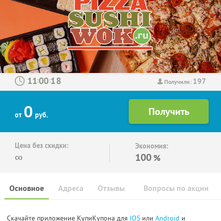
197
:
:
Получили:
0
от
руб.
Цена без скидки:
Экономия:
∞
100
%
Основное
Адреса
Отзывы
Вопросы по акции
Скачайте приложение КупиКупона для
IOS
или
Android
и