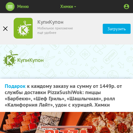
Меню
Химки
КупиКупон
Мобильное приложение
Загрузить
ещё удобнее
Подарок
к каждому заказу на сумму от 1449р. от
службы доставки PizzaSushiWok: пиццы
«Барбекю», «Шеф Гриль», «Шашлычная», ролл
«Калифорния Лайт», удон с курицей. Химки