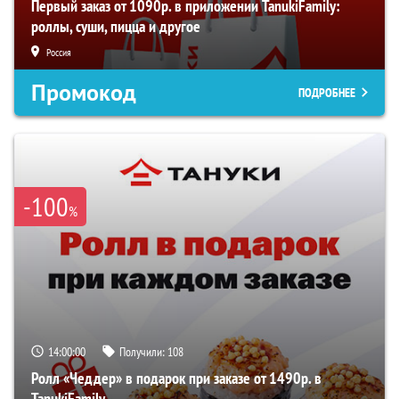
Первый заказ от 1090р. в приложении TanukiFamily:
роллы, суши, пицца и другое
Россия
Промокод
ПОДРОБНЕЕ
-100
%
13:59:59
Получили:
108
Ролл «Чеддер» в подарок при заказе от 1490р. в
TanukiFamily