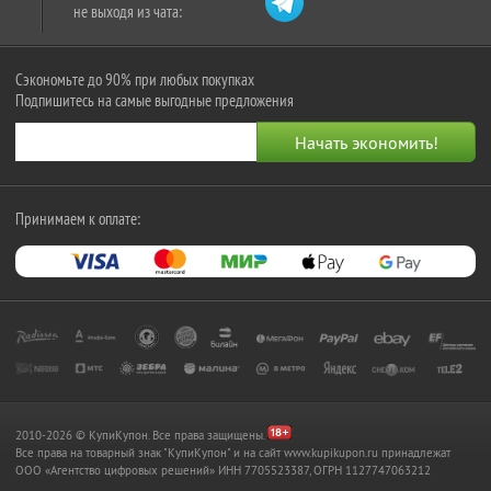
не выходя из чата:
Сэкономьте до 90% при любых покупках
Подпишитесь на самые выгодные предложения
Принимаем к оплате:
2010-2026 © КупиКупон. Все права защищены.
Все права на товарный знак "КупиКупон" и на сайт www.kupikupon.ru принадлежат
OOO «Агентство цифровых решений» ИНН 7705523387, ОГРН 1127747063212