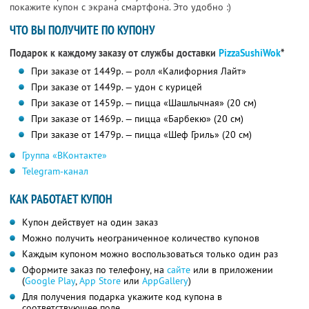
покажите купон с экрана смартфона. Это удобно :)
ЧТО ВЫ ПОЛУЧИТЕ ПО КУПОНУ
Подарок к каждому заказу от службы доставки
PizzaSushiWok
*
При заказе от 1449р. — ролл «Калифорния Лайт»
При заказе от 1449р. — удон с курицей
При заказе от 1459р. — пицца «Шашлычная» (20 см)
При заказе от 1469р. — пицца «Барбекю» (20 см)
При заказе от 1479р. — пицца «Шеф Гриль» (20 см)
Группа «ВКонтакте»
Telegram-канал
КАК РАБОТАЕТ КУПОН
Купон действует на один заказ
Можно получить неограниченное количество купонов
Каждым купоном можно воспользоваться только один раз
Оформите заказ по телефону, на
сайте
или в приложении
(
Google Play
,
App Store
или
AppGallery
)
Для получения подарка укажите код купона в
соответствующее поле