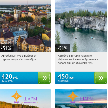
-51
%
-51
%
Автобусный тур в Выборг от
Автобусный тур в Карелию
20:01:59
Купили:
9
20:01:59
Купили:
24
туроператора «ХохломаТур»
«Мраморный каньон Рускеала и
Сенная площадь
Сенная площадь
водопады» от «ХохломаТур»
420
450
руб.
руб.
4230
руб.
4550
руб.