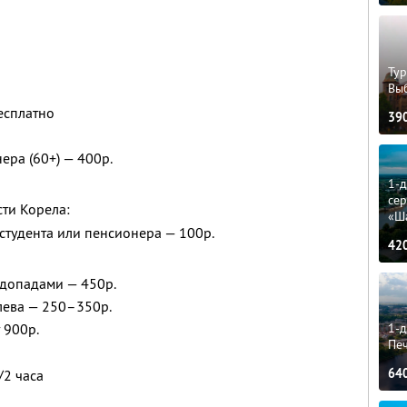
Тур
Вы
есплатно
39
ера (60+) — 400р.
1-
сер
ти Корела:
«Ш
, студента или пенсионера — 100р.
42
одопадами — 450р.
лева — 250–350р.
1-д
 900р.
Пе
64
/2 часа