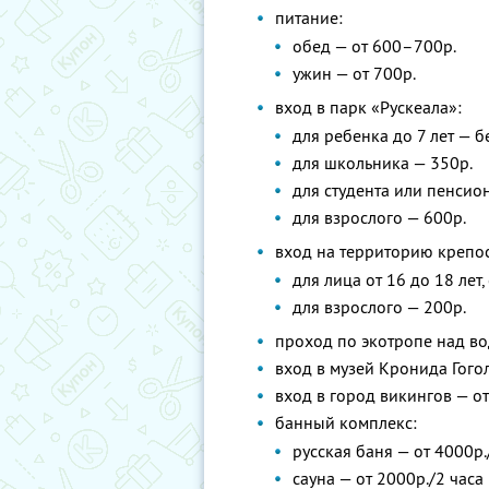
питание:
обед — от 600–700р.
ужин — от 700р.
вход в парк «Рускеала»:
для ребенка до 7 лет — б
для школьника — 350р.
для студента или пенсион
для взрослого — 600р.
вход на территорию крепос
для лица от 16 до 18 лет
для взрослого — 200р.
проход по экотропе над в
вход в музей Кронида Гого
вход в город викингов — от
банный комплекс:
русская баня — от 4000р.
сауна — от 2000р./2 часа