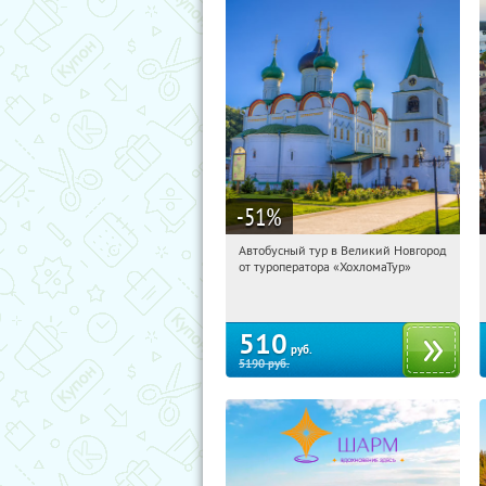
-51
%
Автобусный тур в Великий Новгород
20:01:59
Купили:
2
от туроператора «ХохломаТур»
Сенная площадь
510
руб.
5190
руб.