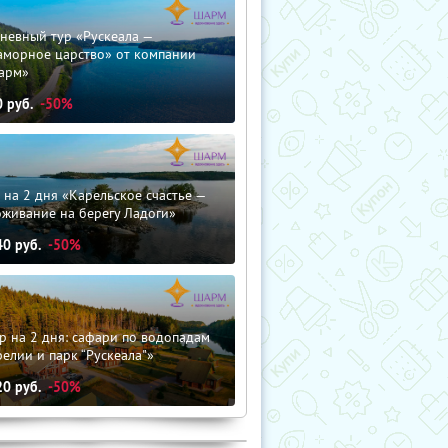
невный тур «Рускеала —
аморное царство» от компании
арм»
0
руб.
-50%
 на 2 дня «Карельское счастье —
оживание на берегу Ладоги»
40
руб.
-50%
р на 2 дня: сафари по водопадам
елии и парк “Рускеала"»
20
руб.
-50%