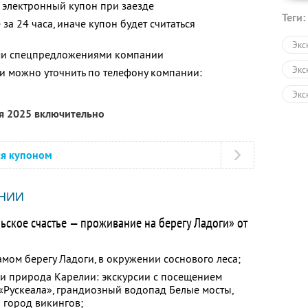
 электронный купон при заезде
Теги:
за 24 часа, иначе купон будет считаться
Экс
ими спецпредложениями компании
Экс
 можно уточнить по телефону компании:
Экс
ря 2025 включительно
Авт
Пеш
ся купоном
Экс
НИИ
ьское счастье — проживание на берегу Ладоги» от
мом берегу Ладоги, в окружении соснового леса;
 и природа Карелии: экскурсии с посещением
«Рускеала», грандиозный водопад Белые мосты,
 город викингов;