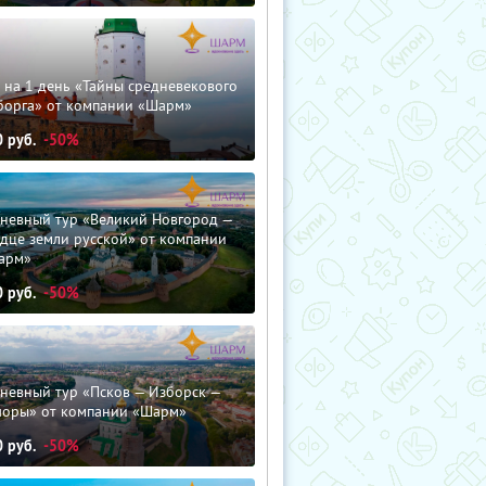
 на 1 день «Тайны средневекового
борга» от компании «Шарм»
0
руб.
-50%
дневный тур «Великий Новгород —
дце земли русской» от компании
арм»
0
руб.
-50%
невный тур «Псков — Изборск —
чоры» от компании «Шарм»
0
руб.
-50%