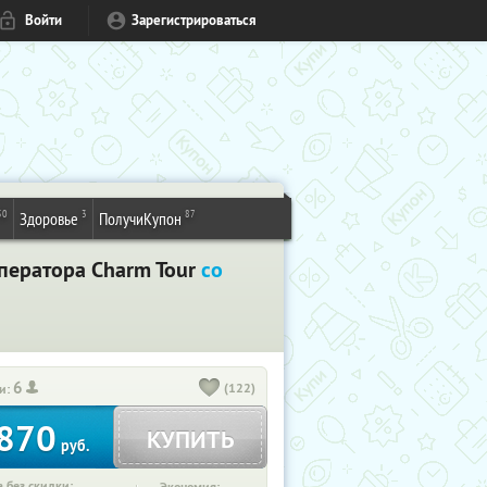
Войти
Зарегистрироваться
50
3
87
Здоровье
ПолучиКупон
оператора Charm Tour
со
6
(122)
и:
870
КУПИТЬ
руб.
 без скидки: