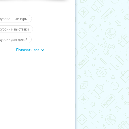
курсионные туры
курсии и выставки
курсии для детей
Показать все
обусные экскурсии
ие экскурсии
Карелия
курсии
Туры
Развлечения