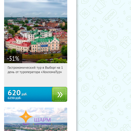
-51
%
Гастрономический тур в Выборг на 1
20:01:59
Купили:
5
день от туроператора «ХохломаТур»
Сенная площадь
620
руб.
6290
руб.