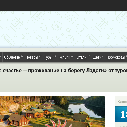
1
31
27
13
12
17
7
Обучение
Товары
Туры
Услуги
Отели
Дети
Промокоды
 счастье — проживание на берегу Ладоги» от тур
Купил
1
Цена