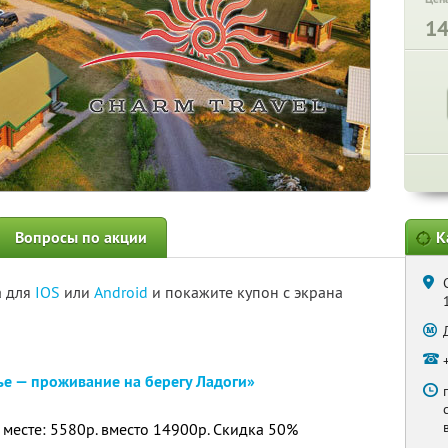
1
Вопросы по акции
К
а для
IOS
или
Android
и покажите купон с экрана
ье — проживание на берегу Ладоги»
 месте: 5580р. вместо 14900р. Скидка 50%