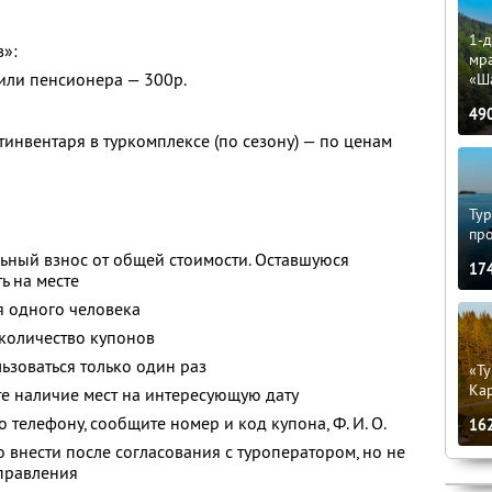
1-д
в»:
мр
 или пенсионера — 300р.
«Ш
49
тинвентаря в туркомплексе (по сезону) — по ценам
Тур
пр
ьный взнос от общей стоимости. Оставшуюся
17
ь на месте
я одного человека
количество купонов
зоваться только один раз
«Ту
Кар
е наличие мест на интересующую дату
о телефону, сообщите номер и код купона,
Ф. И. О.
16
 внести после согласования с туроператором, но не
тправления